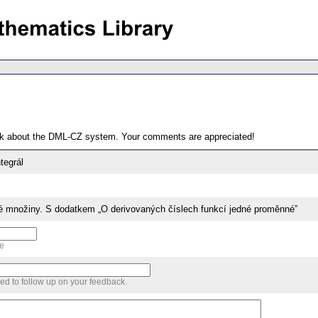
ack about the DML-CZ system. Your comments are appreciated!
ntegrál
é množiny. S dodatkem „O derivovaných číslech funkcí jedné proměnné”
me
sed to follow up on your feedback.