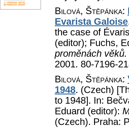
Bilová, Štěpánka
:
Evarista Galoise
the case of Évaris
(editor); Fuchs, E
proměnách věků. 
2001. 80-7196-2
Bilová, Štěpánka
:
1948
.
(Czech) [Th
to 1948].
In: Bečvá
Eduard (editor):
M
(Czech).
Praha: P