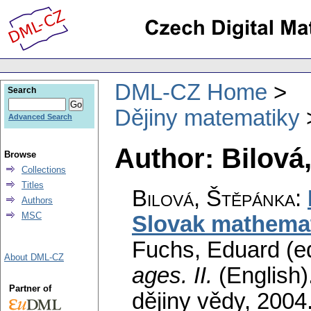
DML-CZ Home
Search
Dějiny matematiky
Advanced Search
Author: Bilová
Browse
Collections
Titles
Bilová, Štěpánka
:
Authors
MSC
Slovak mathemat
Fuchs, Eduard (ed
About DML-CZ
ages. II.
(English)
Partner of
dějiny vědy, 200