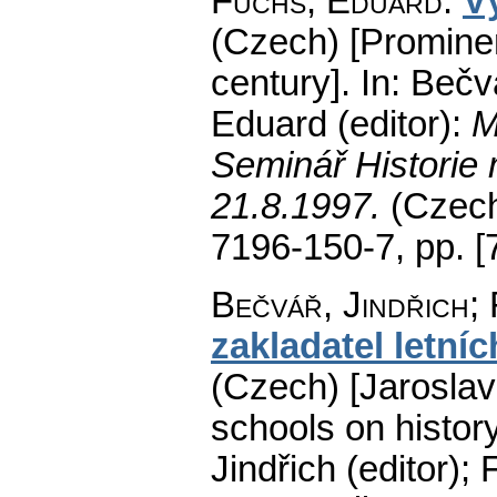
Fuchs, Eduard
:
Vý
(Czech) [Prominen
century].
In: Bečvá
Eduard (editor):
M
Seminář Historie 
21.8.1997.
(Czech
7196-150-7,
pp. [
Bečvář, Jindřich;
zakladatel letní
(Czech) [Jaroslav
schools on histor
Jindřich (editor);