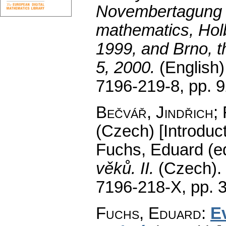
Novembertagung o
mathematics, Hol
1999, and Brno, 
5, 2000.
(English)
7196-219-8,
pp. 
Bečvář, Jindřich;
(Czech) [Introduct
Fuchs, Eduard (ed
věků. II.
(Czech).
7196-218-X,
pp. 3
Fuchs, Eduard
:
Ev