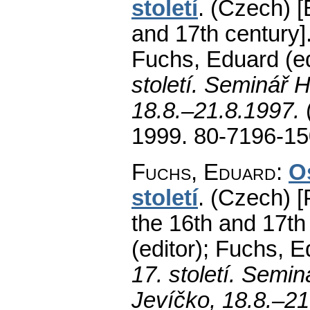
století
.
(Czech) [
and 17th century]
Fuchs, Eduard (ed
století. Seminář H
18.8.–21.8.1997.
1999. 80-7196-15
Fuchs, Eduard
:
O
století
.
(Czech) [
the 16th and 17th 
(editor); Fuchs, E
17. století. Semin
Jevíčko, 18.8.–2