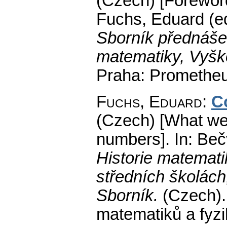
(Czech) [Forewor
Fuchs, Eduard (ed
Sborník přednášek 
matematiky, Vyšk
Praha: Prometheu
Fuchs, Eduard
:
C
(Czech) [What we 
numbers].
In: Bečv
Historie matemati
středních školách
Sborník.
(Czech).
matematiků a fyz