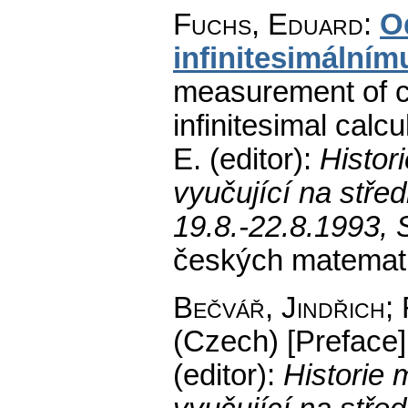
Fuchs, Eduard
:
O
infinitesimálním
measurement of c
infinitesimal calcu
E. (editor):
Histor
vyučující na stře
19.8.-22.8.1993, 
českých matemati
Bečvář, Jindřich;
(Czech) [Preface]
(editor):
Historie 