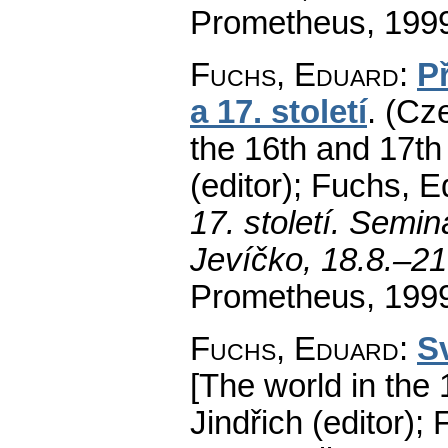
Prometheus, 1999
Fuchs, Eduard
:
P
a 17. století
.
(Cze
the 16th and 17th 
(editor); Fuchs, E
17. století. Semin
Jevíčko, 18.8.–2
Prometheus, 1999
Fuchs, Eduard
:
Sv
[The world in the 
Jindřich (editor);