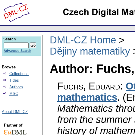
DML-CZ Home
Search
Dějiny matematiky
Advanced Search
Author: Fuchs
Browse
Collections
Titles
Fuchs, Eduard
:
O
Authors
MSC
mathematics
.
(E
Mathematics throu
About DML-CZ
from the summer 
Partner of
history of mathem