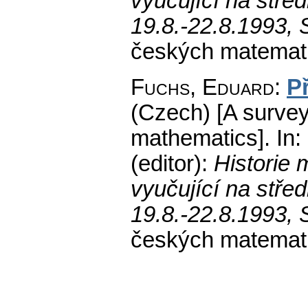
vyučující na stře
19.8.-22.8.1993, 
českých matemati
Fuchs, Eduard
:
P
(Czech) [A survey
mathematics].
In:
(editor):
Historie 
vyučující na stře
19.8.-22.8.1993, 
českých matemati