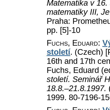
Matematika v 16. a
matematiky III, J
Praha: Prometheu
pp. [5]-10
Fuchs, Eduard
:
V
století
.
(Czech) [
16th and 17th cen
Fuchs, Eduard (ed
století. Seminář H
18.8.–21.8.1997.
1999. 80-7196-15