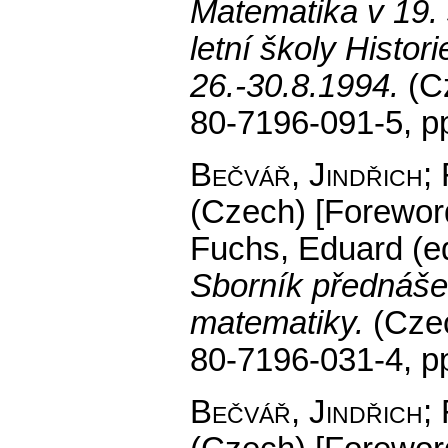
Matematika v 19. 
letní školy Histor
26.-30.8.1994.
(C
80-7196-091-5,
p
Bečvář, Jindřich;
(Czech) [Forewor
Fuchs, Eduard (ed
Sborník přednášek
matematiky.
(Cze
80-7196-031-4,
p
Bečvář, Jindřich;