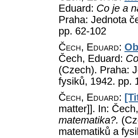
Eduard:
Co je a 
Praha: Jednota č
pp. 62-102
Čech, Eduard
:
Ob
Čech, Eduard:
Co
(Czech).
Praha: J
fysiků, 1942.
pp. 
Čech, Eduard
:
[Ti
matter]].
In: Čech
matematika?.
(Cz
matematiků a fys