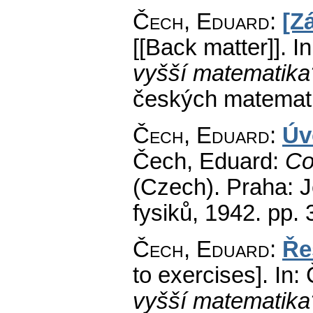
Čech, Eduard
:
[Z
[[Back matter]].
In
vyšší matematika
českých matemati
Čech, Eduard
:
Úv
Čech, Eduard:
Co
(Czech).
Praha: J
fysiků, 1942.
pp. 
Čech, Eduard
:
Ře
to exercises].
In: 
vyšší matematika