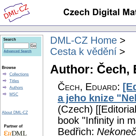
DML-CZ Home
Search
Cesta k vědění
Advanced Search
Author: Čech,
Browse
Collections
Titles
Čech, Eduard
:
[E
Authors
MSC
a jeho knize "N
(Czech) [[Editoria
About DML-CZ
book "Infinity in 
Partner of
Bedřich:
Nekoneč