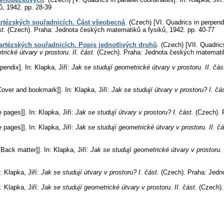
ů, 1942.
pp. 28-39
artézských souřadnicích. Část všeobecná
.
(Czech) [VI. Quadrics in perpendi
st.
(Czech).
Praha: Jednota českých matematiků a fysiků, 1942.
pp. 40-77
kartézských souřadnicích. Popis jednotlivých druhů
.
(Czech) [VII. Quadrics
rické útvary v prostoru. II. část.
(Czech).
Praha: Jednota českých matematik
ppendix].
In: Klapka, Jiří:
Jak se studují geometrické útvary v prostoru. II. čás
Cover and bookmark]].
In: Klapka, Jiří:
Jak se studují útvary v prostoru? I. čá
e pages]].
In: Klapka, Jiří:
Jak se studují útvary v prostoru? I. část.
(Czech).
P
e pages]].
In: Klapka, Jiří:
Jak se studují geometrické útvary v prostoru. II. č
[Back matter]].
In: Klapka, Jiří:
Jak se studují geometrické útvary v prostoru. 
: Klapka, Jiří:
Jak se studují útvary v prostoru? I. část.
(Czech).
Praha: Jedno
: Klapka, Jiří:
Jak se studují geometrické útvary v prostoru. II. část.
(Czech).