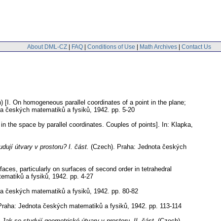
About DML-CZ
|
FAQ
|
Conditions of Use
|
Math Archives
|
Contact Us
) [I. On homogeneous parallel coordinates of a point in the plane;
a českých matematiků a fysiků, 1942.
pp. 5-20
t in the space by parallel coordinates. Couples of points].
In: Klapka,
udují útvary v prostoru? I. část.
(Czech).
Praha: Jednota českých
faces, particularly on surfaces of second order in tetrahedral
ematiků a fysiků, 1942.
pp. 4-27
a českých matematiků a fysiků, 1942.
pp. 80-82
raha: Jednota českých matematiků a fysiků, 1942.
pp. 113-114
:
Jak se studují geometrické útvary v prostoru. II. část.
(Czech).