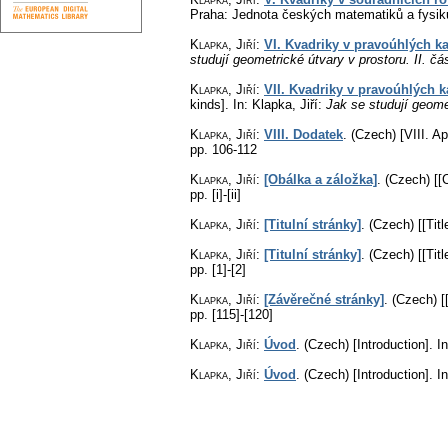
Praha: Jednota českých matematiků a fysik
Klapka, Jiří
:
VI. Kvadriky v pravoúhlých k
studují geometrické útvary v prostoru. II. čá
Klapka, Jiří
:
VII. Kvadriky v pravoúhlých 
kinds].
In: Klapka, Jiří:
Jak se studují geomet
Klapka, Jiří
:
VIII. Dodatek
.
(Czech) [VIII. A
pp. 106-112
Klapka, Jiří
:
[Obálka a záložka]
.
(Czech) [[
pp. [i]-[ii]
Klapka, Jiří
:
[Titulní stránky]
.
(Czech) [[Titl
Klapka, Jiří
:
[Titulní stránky]
.
(Czech) [[Titl
pp. [1]-[2]
Klapka, Jiří
:
[Závěrečné stránky]
.
(Czech) [
pp. [115]-[120]
Klapka, Jiří
:
Úvod
.
(Czech) [Introduction].
In
Klapka, Jiří
:
Úvod
.
(Czech) [Introduction].
In