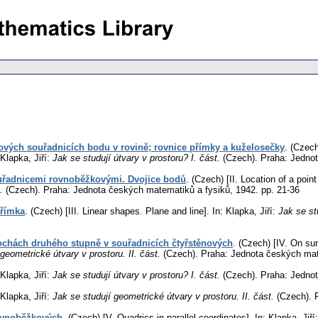
vých souřadnicích bodu v rovině; rovnice přímky a kuželosečky
.
(Czech
Klapka, Jiří:
Jak se studují útvary v prostoru? I. část.
(Czech).
Praha: Jednot
ouřadnicemi rovnoběžkovými. Dvojice bodů
.
(Czech) [II. Location of a poin
t.
(Czech).
Praha: Jednota českých matematiků a fysiků, 1942.
pp. 21-36
přímka
.
(Czech) [III. Linear shapes. Plane and line].
In: Klapka, Jiří:
Jak se st
ochách druhého stupně v souřadnicích čtyřstěnových
.
(Czech) [IV. On sur
 geometrické útvary v prostoru. II. část.
(Czech).
Praha: Jednota českých mat
Klapka, Jiří:
Jak se studují útvary v prostoru? I. část.
(Czech).
Praha: Jednot
Klapka, Jiří:
Jak se studují geometrické útvary v prostoru. II. část.
(Czech).
P
rovnoběžkových
.
(Czech) [V. Quadrics in parallel coordinates].
In: Klapka, Jiří