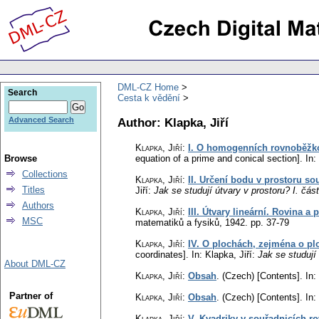
DML-CZ Home
Search
Cesta k vědění
Author: Klapka, Jiří
Advanced Search
Klapka, Jiří
:
I. O homogenních rovnoběžko
Browse
equation of a prime and conical section].
In: 
Collections
Klapka, Jiří
:
II. Určení bodu v prostoru s
Titles
Jiří:
Jak se studují útvary v prostoru? I. čás
Authors
Klapka, Jiří
:
III. Útvary lineární. Rovina a 
MSC
matematiků a fysiků, 1942.
pp. 37-79
Klapka, Jiří
:
IV. O plochách, zejména o pl
coordinates].
In: Klapka, Jiří:
Jak se studují
About DML-CZ
Klapka, Jiří
:
Obsah
.
(Czech) [Contents].
In: 
Partner of
Klapka, Jiří
:
Obsah
.
(Czech) [Contents].
In: 
Klapka, Jiří
:
V. Kvadriky v souřadnicích 