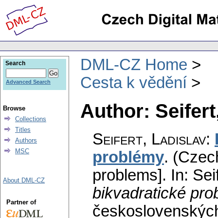
DML-CZ Home
Search
Cesta k vědění
Advanced Search
Author: Seifert
Browse
Collections
Titles
Seifert, Ladislav
:
Authors
MSC
problémy
.
(Czech
problems].
In: Sei
About DML-CZ
bikvadratické pr
Partner of
československých