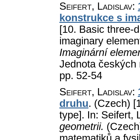
Seifert, Ladislav
:
konstrukce s im
[10. Basic three-
imaginary element
Imaginární elemen
Jednota českých 
pp. 52-54
Seifert, Ladislav
:
druhu
.
(Czech) [1
type].
In: Seifert,
geometrii.
(Czech
matematiků a fys