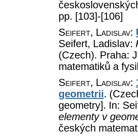
československých
pp. [103]-[106]
Seifert, Ladislav
:
Seifert, Ladislav:
(Czech).
Praha: J
matematiků a fys
Seifert, Ladislav
:
geometrii
.
(Czech
geometry].
In: Sei
elementy v geomet
českých matemati