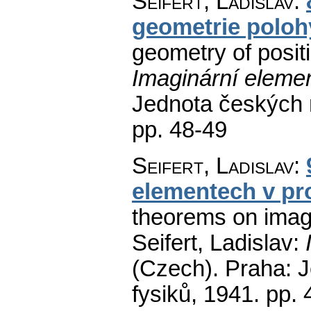
Seifert, Ladislav
:
geometrie poloh
geometry of positi
Imaginární elemen
Jednota českých 
pp. 48-49
Seifert, Ladislav
:
elementech v pr
theorems on imagi
Seifert, Ladislav:
(Czech).
Praha: J
fysiků, 1941.
pp. 