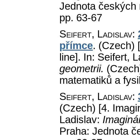
Jednota českých 
pp. 63-67
Seifert, Ladislav
:
přímce
.
(Czech) [
line].
In: Seifert, 
geometrii.
(Czech
matematiků a fys
Seifert, Ladislav
:
(Czech) [4. Imagin
Ladislav:
Imaginár
Praha: Jednota č