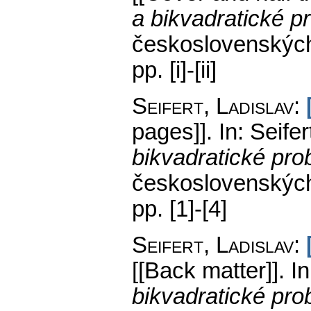
a bikvadratické p
československých
pp. [i]-[ii]
Seifert, Ladislav
:
pages]].
In: Seifer
bikvadratické pr
československých
pp. [1]-[4]
Seifert, Ladislav
:
[[Back matter]].
In
bikvadratické pr