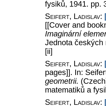
fysiků, 1941.
pp. 
Seifert, Ladislav
:
[[Cover and bookm
Imaginární elemen
Jednota českých 
[ii]
Seifert, Ladislav
:
pages]].
In: Seifer
geometrii.
(Czech
matematiků a fys
Seifert, Ladislav
: