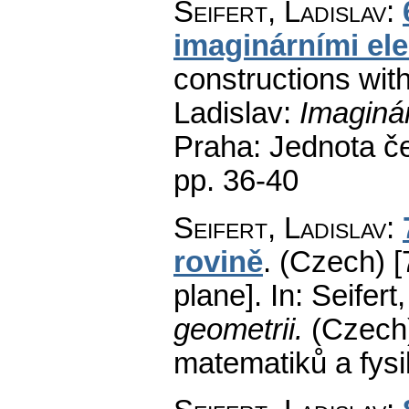
Seifert, Ladislav
:
imaginárními el
constructions wit
Ladislav:
Imaginár
Praha: Jednota č
pp. 36-40
Seifert, Ladislav
:
rovině
.
(Czech) [
plane].
In: Seifert
geometrii.
(Czech
matematiků a fys