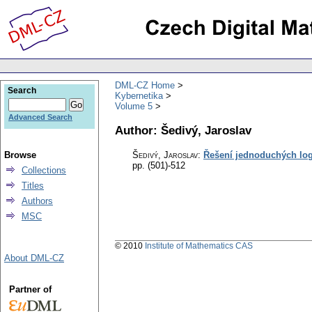
DML-CZ Home
Search
Kybernetika
Volume 5
Advanced Search
Author: Šedivý, Jaroslav
Browse
Šedivý, Jaroslav
:
Řešení jednoduchých log
pp. (501)-512
Collections
Titles
Authors
MSC
© 2010
Institute of Mathematics CAS
About DML-CZ
Partner of