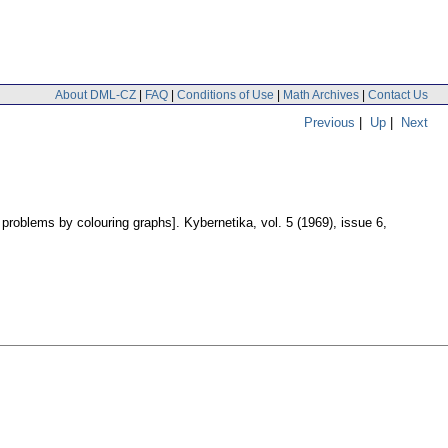
About DML-CZ
|
FAQ
|
Conditions of Use
|
Math Archives
|
Contact Us
Previous
|
Up
|
Next
l problems by colouring graphs].
Kybernetika
,
vol. 5 (1969), issue 6
,