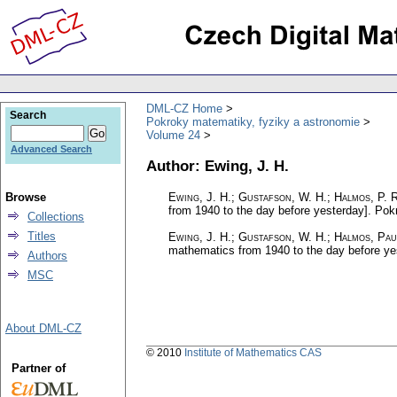
DML-CZ Home
Search
Pokroky matematiky, fyziky a astronomie
Volume 24
Advanced Search
Author: Ewing, J. H.
Browse
Ewing, J. H.; Gustafson, W. H.; Halmos, P. 
from 1940 to the day before yesterday].
Pokr
Collections
Titles
Ewing, J. H.; Gustafson, W. H.; Halmos, Pau
mathematics from 1940 to the day before yest
Authors
MSC
About DML-CZ
© 2010
Institute of Mathematics CAS
Partner of