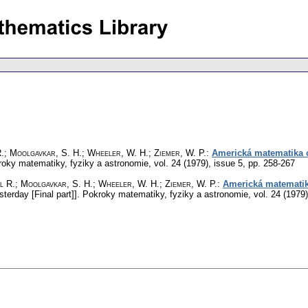
R.; Moolgavkar, S. H.; Wheeler, W. H.; Ziemer, W. P.
:
Americká matematika 
oky matematiky, fyziky a astronomie
,
vol. 24 (1979), issue 5
,
pp. 258-267
l R.; Moolgavkar, S. H.; Wheeler, W. H.; Ziemer, W. P.
:
Americká matematik
erday [Final part]].
Pokroky matematiky, fyziky a astronomie
,
vol. 24 (1979)