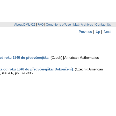
About DML-CZ
|
FAQ
|
Conditions of Use
|
Math Archives
|
Contact Us
Previous
|
Up
|
Next
od roku 1940 do předvčerejška
.
(Czech) [American Mathematics
a od roku 1940 do předvčerejška [Dokončení]
.
(Czech) [American
, issue 6
,
pp. 326-335