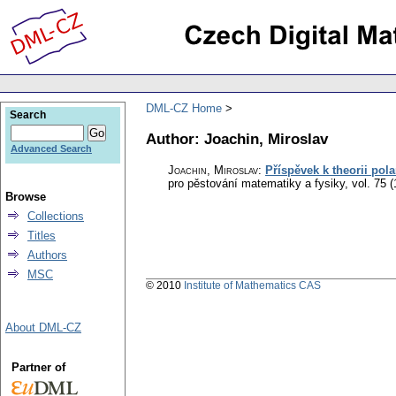
DML-CZ Home
Search
Author: Joachin, Miroslav
Advanced Search
Joachin, Miroslav
:
Příspěvek k theorii pol
pro pěstování matematiky a fysiky
,
vol. 75 
Browse
Collections
Titles
Authors
MSC
© 2010
Institute of Mathematics CAS
About DML-CZ
Partner of