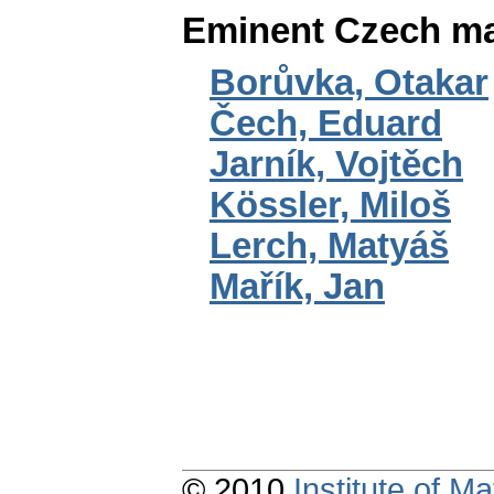
Eminent Czech ma
Borůvka, Otakar
Čech, Eduard
Jarník, Vojtěch
Kössler, Miloš
Lerch, Matyáš
Mařík, Jan
© 2010
Institute of 