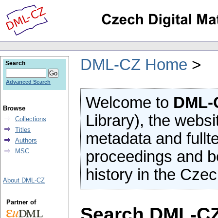
DML-CZ Home
Search
Advanced Search
Welcome to
DML-
Browse
Library), the websi
Collections
Titles
metadata and fullte
Authors
MSC
proceedings and b
history in the Czec
About DML-CZ
Partner of
Search DML-C