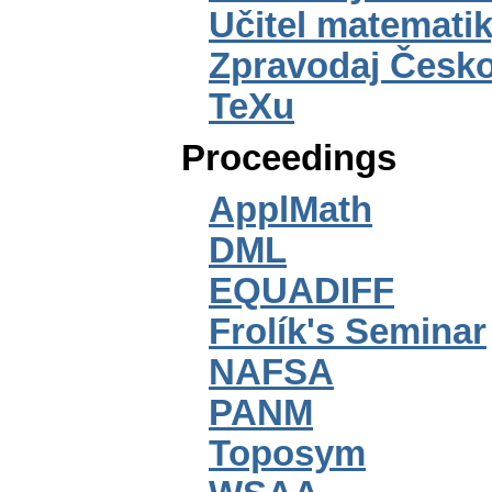
Učitel matemati
Zpravodaj Česko
TeXu
Proceedings
ApplMath
DML
EQUADIFF
Frolík's Seminar
NAFSA
PANM
Toposym