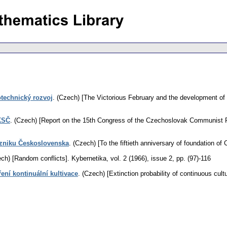
technický rozvoj
.
(Czech) [The Victorious February and the development of
 KSČ
.
(Czech) [Report on the 15th Congress of the Czechoslovak Communist P
zniku Československa
.
(Czech) [To the fiftieth anniversary of foundation of
ch) [Random conflicts].
Kybernetika
,
vol. 2 (1966), issue 2
,
pp. (97)-116
ní kontinuální kultivace
.
(Czech) [Extinction probability of continuous cultu