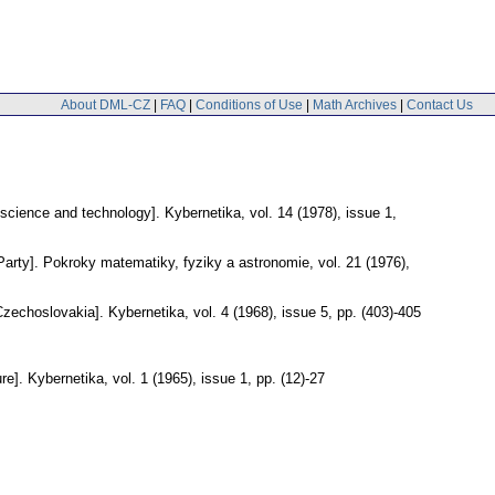
About DML-CZ
|
FAQ
|
Conditions of Use
|
Math Archives
|
Contact Us
 science and technology].
Kybernetika
,
vol. 14 (1978), issue 1
,
arty].
Pokroky matematiky, fyziky a astronomie
,
vol. 21 (1976),
 Czechoslovakia].
Kybernetika
,
vol. 4 (1968), issue 5
,
pp. (403)-405
re].
Kybernetika
,
vol. 1 (1965), issue 1
,
pp. (12)-27