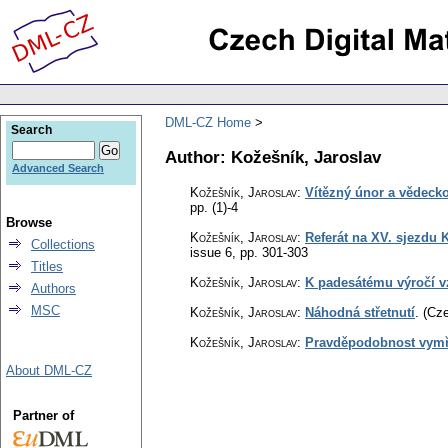
DML-CZ Home
Search
Author: Kožešník, Jaroslav
Advanced Search
Kožešník, Jaroslav
:
Vítězný únor a vědecko
pp. (1)-4
Browse
Kožešník, Jaroslav
:
Referát na XV. sjezdu
Collections
issue 6
,
pp. 301-303
Titles
Kožešník, Jaroslav
:
K padesátému výročí v
Authors
MSC
Kožešník, Jaroslav
:
Náhodná střetnutí
.
(Cze
Kožešník, Jaroslav
:
Pravděpodobnost vymře
About DML-CZ
Partner of