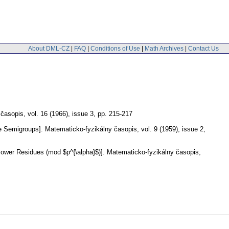
About DML-CZ
|
FAQ
|
Conditions of Use
|
Math Archives
|
Contact Us
 časopis
,
vol. 16 (1966), issue 3
,
pp. 215-217
e Semigroups].
Matematicko-fyzikálny časopis
,
vol. 9 (1959), issue 2
,
ower Residues (mod $p^{\alpha}$)].
Matematicko-fyzikálny časopis
,