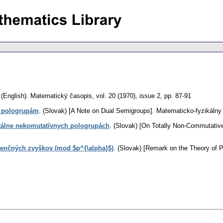
.
(English).
Matematický časopis
,
vol. 20 (1970), issue 2
,
pp. 87-91
 pologrupám
.
(Slovak) [A Note on Dual Semigroups].
Matematicko-fyzikálny
tálne nekomutatívnych pologrupách
.
(Slovak) [On Totally Non-Commutativ
tenčných zvyškov (mod $p^{\alpha}$)
.
(Slovak) [Remark on the Theory of P