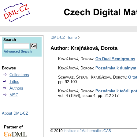
DML-CZ Home
Search
Author: Krajňáková, Dorota
Advanced Search
Krajňáková, Dorota
:
On Dual Semigroups
Browse
Krajňáková, Dorota
:
Poznámka k duálnym
Collections
Schwarz, Štefan; Krajňáková, Dorota
:
O to
Titles
pp. 92-100
Authors
Krajňáková, Dorota
:
Poznámka k teórii po
MSC
vol. 4 (1954), issue 4
,
pp. 212-217
About DML-CZ
Partner of
© 2010
Institute of Mathematics CAS