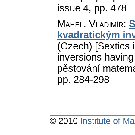
issue 4
,
pp. 478
Mahel, Vladimír
:
S
kvadratickým in
(Czech) [Sextics i
inversions having 
pěstování matema
pp. 284-298
© 2010
Institute of 