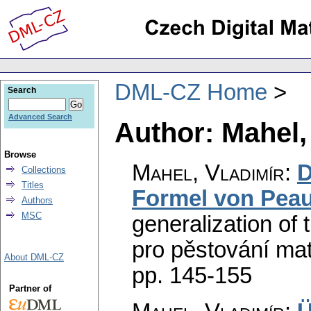
DML-CZ Home
Search
Advanced Search
Author: Mahel,
Browse
Mahel, Vladimír
:
D
Collections
Titles
Formel von Peau
Authors
MSC
generalization of 
pro pěstování ma
About DML-CZ
pp. 145-155
Partner of