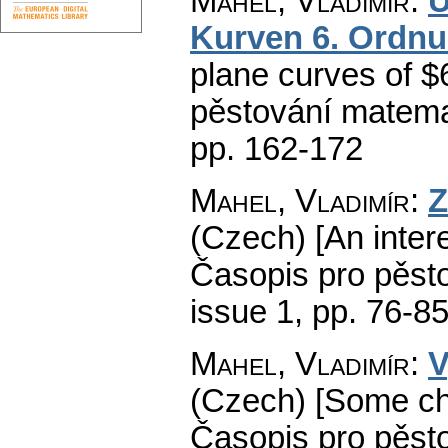
Mahel, Vladimír
:
Ü
Kurven 6. Ordn
plane curves of $6
pěstování matema
pp. 162-172
Mahel, Vladimír
:
Z
(Czech) [An inter
Časopis pro pěst
issue 1
,
pp. 76-8
Mahel, Vladimír
:
V
(Czech) [Some cha
Časopis pro pěst