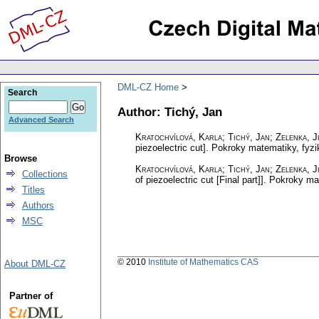
DML-CZ Home
Search
Author: Tichý, Jan
Advanced Search
Kratochvílová, Karla; Tichý, Jan; Zelenka, Ji
piezoelectric cut].
Pokroky matematiky, fyzi
Browse
Kratochvílová, Karla; Tichý, Jan; Zelenka, Ji
Collections
of piezoelectric cut [Final part]].
Pokroky mat
Titles
Authors
MSC
© 2010
Institute of Mathematics CAS
About DML-CZ
Partner of