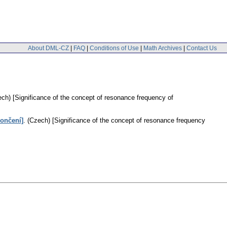
About DML-CZ
|
FAQ
|
Conditions of Use
|
Math Archives
|
Contact Us
ch) [Significance of the concept of resonance frequency of
ončení]
.
(Czech) [Significance of the concept of resonance frequency