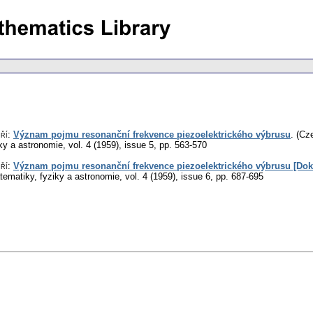
ří
:
Význam pojmu resonanční frekvence piezoelektrického výbrusu
.
(Cze
ky a astronomie
,
vol. 4 (1959), issue 5
,
pp. 563-570
ří
:
Význam pojmu resonanční frekvence piezoelektrického výbrusu [Dok
ematiky, fyziky a astronomie
,
vol. 4 (1959), issue 6
,
pp. 687-695