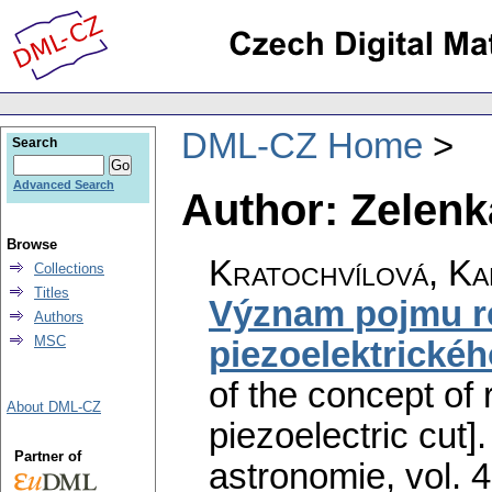
DML-CZ Home
Search
Advanced Search
Author: Zelenka
Browse
Kratochvílová, Kar
Collections
Titles
Význam pojmu r
Authors
MSC
piezoelektrické
of the concept of
About DML-CZ
piezoelectric cut].
Partner of
astronomie
,
vol. 