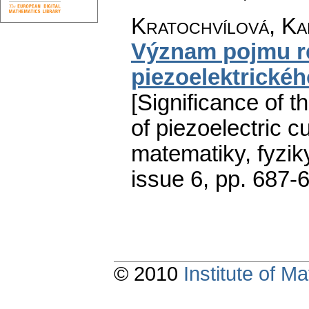
Kratochvílová, Kar
Význam pojmu r
piezoelektrické
[Significance of 
of piezoelectric cut
matematiky, fyzik
issue 6
,
pp. 687-
© 2010
Institute of 