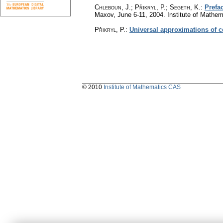
Chleboun, J.
;
Přikryl, P.
;
Segeth, K.
:
Prefa
Maxov, June 6-11, 2004. Institute of Mathe
Přikryl, P.
:
Universal approximations of c
© 2010
Institute of Mathematics CAS