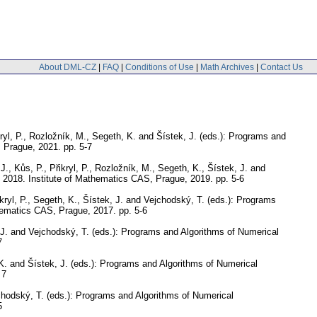
About DML-CZ
|
FAQ
|
Conditions of Use
|
Math Archives
|
Contact Us
kryl, P., Rozložník, M., Segeth, K. and Šístek, J. (eds.): Programs and
, Prague, 2021.
pp. 5-7
J., Kůs, P., Přikryl, P., Rozložník, M., Segeth, K., Šístek, J. and
, 2018. Institute of Mathematics CAS, Prague, 2019.
pp. 5-6
ikryl, P., Segeth, K., Šístek, J. and Vejchodský, T. (eds.): Programs
thematics CAS, Prague, 2017.
pp. 5-6
 J. and Vejchodský, T. (eds.): Programs and Algorithms of Numerical
7
 K. and Šístek, J. (eds.): Programs and Algorithms of Numerical
 7
jchodský, T. (eds.): Programs and Algorithms of Numerical
5