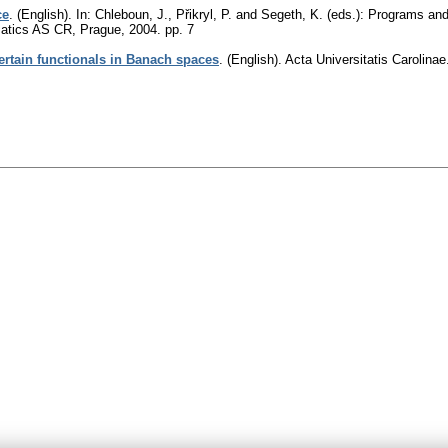
ce
.
(English).
In: Chleboun, J., Přikryl, P. and Segeth, K. (eds.): Programs a
matics AS CR, Prague, 2004.
pp. 7
ertain functionals in Banach spaces
.
(English).
Acta Universitatis Carolina