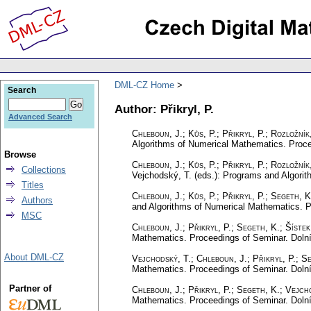
DML-CZ Home
Search
Author: Přikryl, P.
Advanced Search
Chleboun, J.
;
Kůs, P.
;
Přikryl, P.
;
Rozložník
Algorithms of Numerical Mathematics. Proce
Browse
Chleboun, J.
;
Kůs, P.
;
Přikryl, P.
;
Rozložník
Collections
Vejchodský, T. (eds.): Programs and Algori
Titles
Chleboun, J.
;
Kůs, P.
;
Přikryl, P.
;
Segeth, K
Authors
and Algorithms of Numerical Mathematics. P
MSC
Chleboun, J.
;
Přikryl, P.
;
Segeth, K.
;
Šístek
Mathematics. Proceedings of Seminar. Dolní
About DML-CZ
Vejchodský, T.
;
Chleboun, J.
;
Přikryl, P.
;
Se
Mathematics. Proceedings of Seminar. Dolní
Partner of
Chleboun, J.
;
Přikryl, P.
;
Segeth, K.
;
Vejcho
Mathematics. Proceedings of Seminar. Dolní