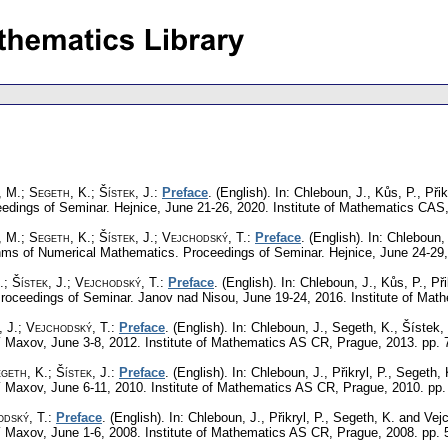
, M.
;
Segeth, K.
;
Šístek, J.
:
Preface
.
(English).
In: Chleboun, J., Kůs, P., Při
edings of Seminar. Hejnice, June 21-26, 2020. Institute of Mathematics CAS
, M.
;
Segeth, K.
;
Šístek, J.
;
Vejchodský, T.
:
Preface
.
(English).
In: Chleboun, 
thms of Numerical Mathematics. Proceedings of Seminar. Hejnice, June 24-29
.
;
Šístek, J.
;
Vejchodský, T.
:
Preface
.
(English).
In: Chleboun, J., Kůs, P., Př
roceedings of Seminar. Janov nad Nisou, June 19-24, 2016. Institute of Ma
, J.
;
Vejchodský, T.
:
Preface
.
(English).
In: Chleboun, J., Segeth, K., Šístek,
 Maxov, June 3-8, 2012. Institute of Mathematics AS CR, Prague, 2013.
pp. 
geth, K.
;
Šístek, J.
:
Preface
.
(English).
In: Chleboun, J., Přikryl, P., Segeth,
 Maxov, June 6-11, 2010. Institute of Mathematics AS CR, Prague, 2010.
pp.
dský, T.
:
Preface
.
(English).
In: Chleboun, J., Přikryl, P., Segeth, K. and Ve
 Maxov, June 1-6, 2008. Institute of Mathematics AS CR, Prague, 2008.
pp. 