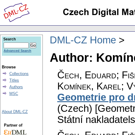
DML-CZ Home
Search
Advanced Search
Author: Komíne
Browse
Čech, Eduard
;
Fiš
Collections
Titles
Komínek, Karel
;
V
Authors
MSC
Geometrie pro dr
(Czech) [Geometry
About DML-CZ
Státní nakladatel
Partner of