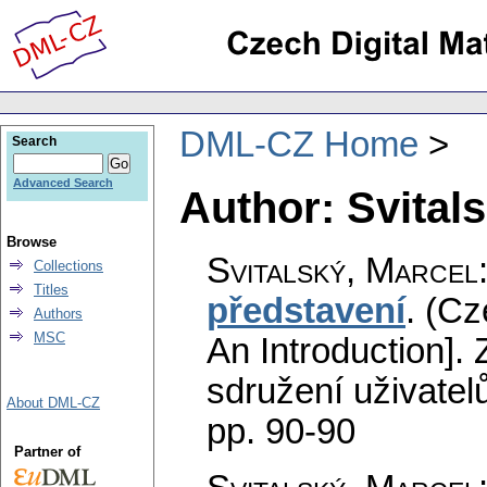
DML-CZ Home
Search
Advanced Search
Author: Svital
Browse
Svitalský, Marcel
Collections
Titles
představení
.
(Cz
Authors
MSC
An Introduction].
sdružení uživatel
About DML-CZ
pp. 90-90
Partner of