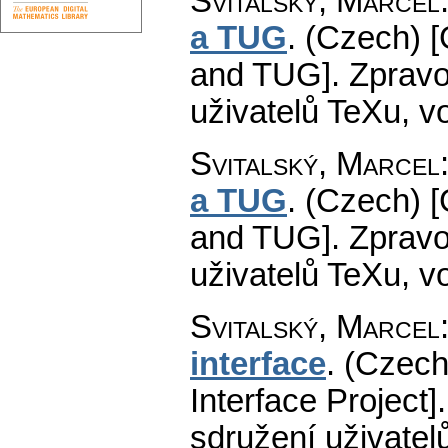
Svitalský, Marcel
a TUG
.
(Czech) 
and TUG].
Zpravo
uživatelů TeXu
,
vo
Svitalský, Marcel
a TUG
.
(Czech) 
and TUG].
Zpravo
uživatelů TeXu
,
vo
Svitalský, Marcel
interface
.
(Czech
Interface Project].
sdružení uživatel