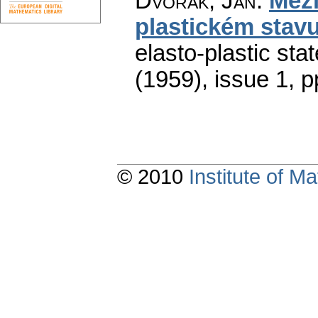
Dvořák, Jan
:
Mezi
plastickém stav
elasto-plastic stat
(1959), issue 1
,
p
© 2010
Institute of 