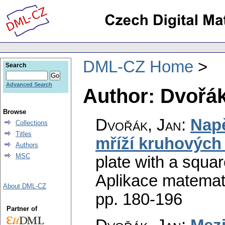
DML-CZ Home
Search
Advanced Search
Author: Dvořák
Browse
Dvořák, Jan
:
Napě
Collections
Titles
mříží kruhových
Authors
MSC
plate with a squar
Aplikace matemat
About DML-CZ
pp. 180-196
Partner of