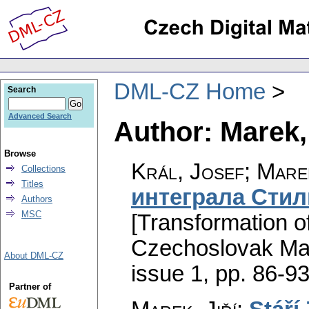
DML-CZ Home
Search
Advanced Search
Author: Marek, 
Browse
Král, Josef; Marek
Collections
Titles
интеграла Стил
Authors
MSC
[Transformation of
Czechoslovak Mat
About DML-CZ
issue 1
,
pp. 86-9
Partner of