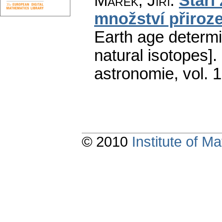
Marek, Jiří
:
Stáří
množství přiroz
Earth age determi
natural isotopes].
astronomie
,
vol. 
© 2010
Institute of 