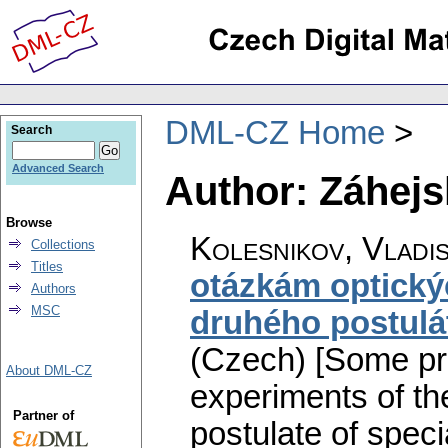
DML-CZ Home
Search
Advanced Search
Author: Záhejsk
Browse
Kolesnikov, Vladis
Collections
Titles
otázkám optický
Authors
MSC
druhého postulátu
(Czech) [Some pr
About DML-CZ
experiments of the
Partner of
postulate of specia