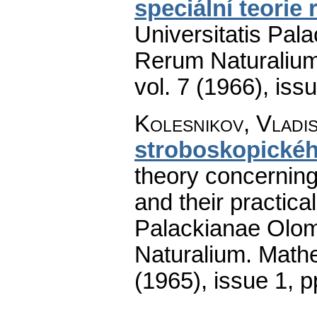
speciální teorie r
Universitatis Pal
Rerum Naturaliu
vol. 7 (1966), iss
Kolesnikov, Vladis
stroboskopického
theory concernin
and their practical
Palackianae Olom
Naturalium. Math
(1965), issue 1
,
p