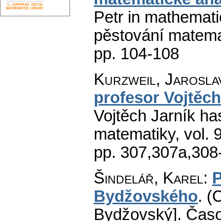
Petr in mathematic
pěstování matema
pp. 104-108
Kurzweil, Jarosla
profesor Vojtěch
Vojtěch Jarník has
matematiky
,
vol. 
pp. 307,307a,308
Šindelář, Karel
:
P
Bydžovského
.
(
Bydžovský].
Časo