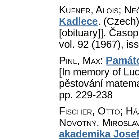
Kufner, Alois; Neč
Kadlece
.
(Czech)
[obituary]].
Časopi
vol. 92 (1967), is
Pinl, Max
:
Památ
[In memory of Lu
pěstování matema
pp. 229-238
Fischer, Otto; Háj
Novotný, Miroslav
akademika Jose