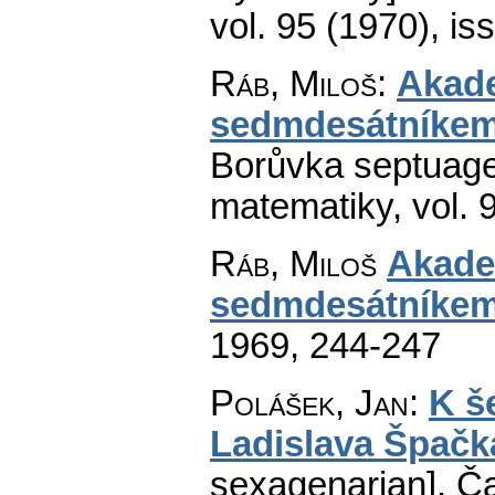
vol. 95 (1970), is
Ráb, Miloš
:
Akade
sedmdesátníke
Borůvka septuage
matematiky
,
vol. 
Ráb, Miloš
Akade
sedmdesátníke
1969, 244-247
Polášek, Jan
:
K š
Ladislava Špačk
sexagenarian].
Ča