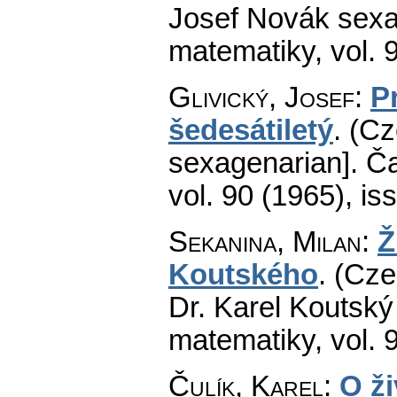
Josef Novák sexa
matematiky
,
vol. 
Glivický, Josef
:
P
šedesátiletý
.
(Cz
sexagenarian].
Ča
vol. 90 (1965), is
Sekanina, Milan
:
Ž
Koutského
.
(Cze
Dr. Karel Koutský 
matematiky
,
vol. 
Čulík, Karel
:
O ži