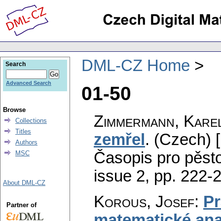
DML-CZ Home
Search
Advanced Search
01-50
Browse
Zimmermann, Kare
Collections
Titles
zemřel
.
(Czech) [
Authors
Časopis pro pěst
MSC
issue 2
,
pp. 222-
About DML-CZ
Korous, Josef
:
Pr
Partner of
matematické ana