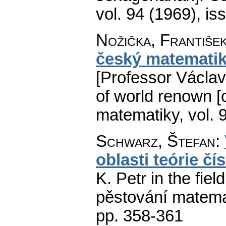
vol. 94 (1969), is
Nožička, Františe
český matematik
[Professor Václa
of world renown [o
matematiky
,
vol. 
Schwarz, Štefan
:
oblasti teórie čís
K. Petr in the fiel
pěstování matema
pp. 358-361