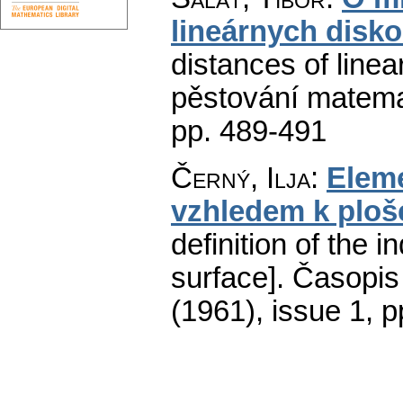
lineárnych diskon
distances of linear
pěstování matema
pp. 489-491
Černý, Ilja
:
Eleme
vzhledem k ploš
definition of the i
surface].
Časopis
(1961), issue 1
,
p