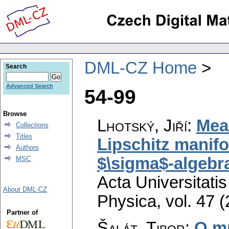
DML-CZ Home
Search
Advanced Search
54-99
Browse
Lhotský, Jiří
:
Meas
Collections
Titles
Lipschitz manifo
Authors
$\sigma$-algebra
MSC
Acta Universitati
About DML-CZ
Physica
,
vol. 47 
Partner of
Šalát, Tibor
:
O mn