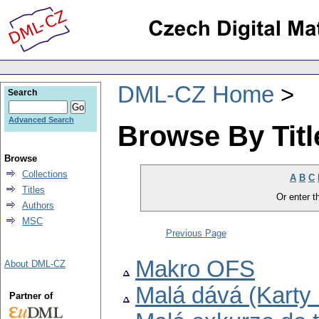
DML-CZ Home
Search
Advanced Search
Browse By Titl
Browse
Collections
A
B
C
Titles
Or enter th
Authors
MSC
Previous Page
Makro OFS
About DML-CZ
Malá dává (Karty 
Partner of