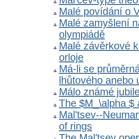
Mal'cev-type theo
Malé povídání o 
Malé zamyšlení n
olympiádě
Malé závěrkové ko
orloje
Má-li se průměrná
lhůtového anebo
Málo známé jubil
The $M_\alpha $ 
Mal'tsev--Neuman
of rings
The Mal'tsev ope