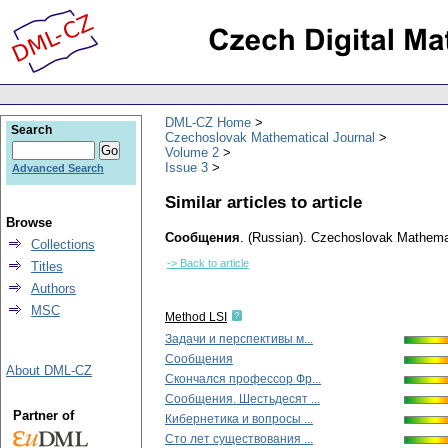
DML-CZ Home
Search
Czechoslovak Mathematical Journal
Volume 2
Issue 3
Advanced Search
Similar articles to article
Browse
Сообщения
.
(Russian).
Czechoslovak Mathemat
Collections
-> Back to article
Titles
Authors
MSC
Method LSI
Задачи и перспективы м...
Сообщения
About DML-CZ
Скончался профессор Фр...
Сообщения. Шестьдесят ...
Partner of
Кибернетика и вопросы ...
Сто лет существования ...