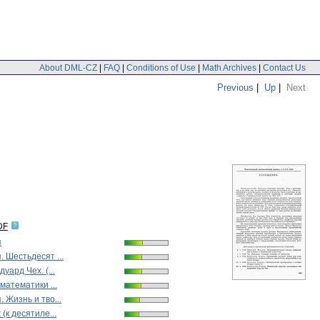
About DML-CZ
|
FAQ
|
Conditions of Use
|
Math Archives
|
Contact Us
Previous
|
Up
|
Next
DF
я
 Шестьдесят ...
уард Чех. (...
математики ...
 Жизнь и тво...
(к десятиле...