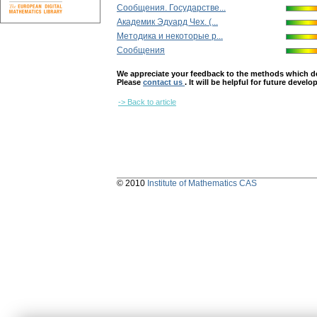
Сообщения. Государстве...
Академик Эдуард Чех. (...
Методика и некоторые р...
Сообщения
We appreciate your feedback to the methods which deter
Please
contact us
. It will be helpful for future devel
-> Back to article
© 2010
Institute of Mathematics CAS