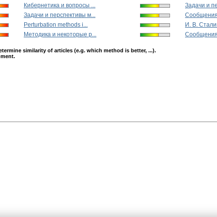
Кибернетика и вопросы ...
Задачи и пе
Задачи и перспективы м...
Сообщения.
Perturbation methods i...
И. В. Стали
Методика и некоторые р...
Сообщени
mine similarity of articles (e.g. which method is better, ...).
opment.