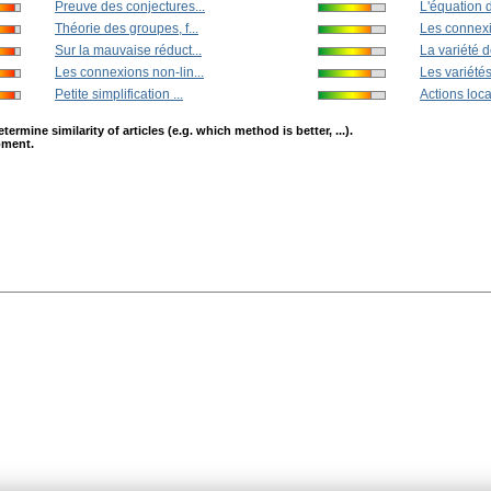
Preuve des conjectures...
L'équation de
Théorie des groupes, f...
Les connexi
Sur la mauvaise réduct...
La variété d
Les connexions non-lin...
Les variétés
Petite simplification ...
Actions loca
mine similarity of articles (e.g. which method is better, ...).
opment.