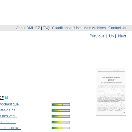
About DML-CZ
|
FAQ
|
Conditions of Use
|
Math Archives
|
Contact Us
Previous
|
Up
|
Next
DF
tochastique...
étés de ba...
 des vari...
ation de ...
me de conta...