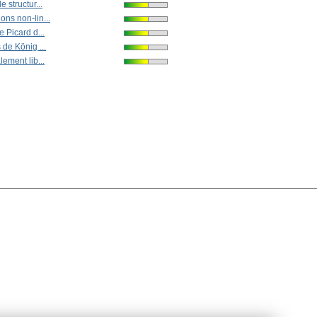
 structur...
ons non-lin...
e Picard d...
 de König ...
lement lib...