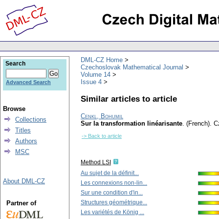
DML-CZ Home
Search
Czechoslovak Mathematical Journal
Volume 14
Issue 4
Advanced Search
Similar articles to article
Browse
Cenkl, Bohumil
Collections
Sur la transformation linéarisante
.
(French).
C
Titles
-> Back to article
Authors
MSC
Method LSI
Au sujet de la définit...
About DML-CZ
Les connexions non-lin...
Sur une condition d'in...
Structures géométrique...
Partner of
Les variétés de König ...