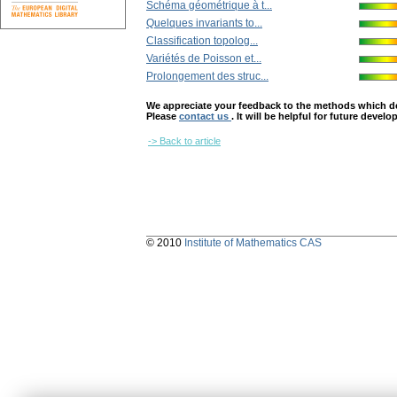
Schéma géométrique à t...
Quelques invariants to...
Classification topolog...
Variétés de Poisson et...
Prolongement des struc...
We appreciate your feedback to the methods which deter
Please
contact us
. It will be helpful for future devel
-> Back to article
© 2010
Institute of Mathematics CAS