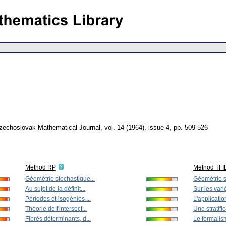
zechoslovak Mathematical Journal
,
vol. 14 (1964), issue 4
,
pp. 509-526
Method RP
Method TFI
Géométrie stochastique...
Géométrie s
Au sujet de la définit...
Sur les vari
Périodes et isogénies ...
L'application
Théorie de l'intersect...
Une stratific
Fibrés déterminants, d...
Le formalis