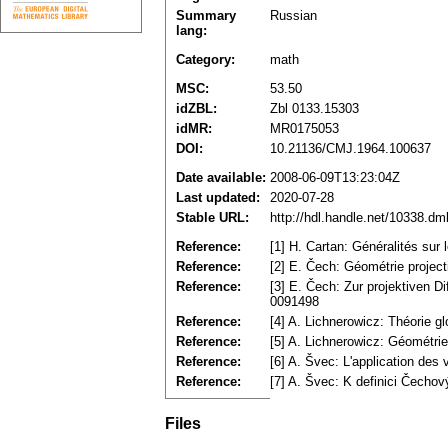
Summary
Russian
lang:
Category:
math
MSC:
53.50
idZBL:
Zbl 0133.15303
idMR:
MR0175053
DOI:
10.21136/CMJ.1964.100637
Date available:
2008-06-09T13:23:04Z
Last updated:
2020-07-28
Stable URL:
http://hdl.handle.net/10338.d
Reference:
[1] H. Cartan: Généralités sur 
Reference:
[2] E. Čech: Géométrie project
Reference:
[3] E. Čech: Zur projektiven D
0091498
Reference:
[4] A. Lichnerowicz: Théorie 
Reference:
[5] A. Lichnerowicz: Géométri
Reference:
[6] A. Švec: L'application des
Reference:
[7] A. Švec: K definici Čechov
Files