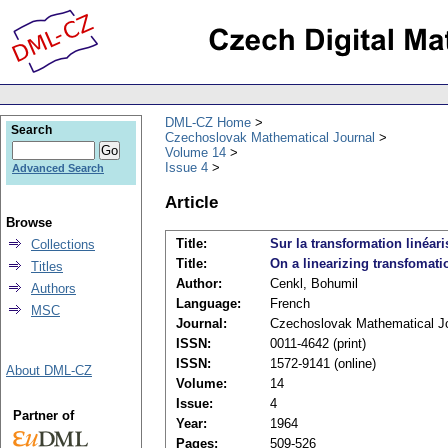
DML-CZ Home
Search
Czechoslovak Mathematical Journal
Volume 14
Issue 4
Advanced Search
Article
Browse
Title:
Sur la transformation linéari
Collections
Title:
On a linearizing transfomati
Titles
Author:
Cenkl, Bohumil
Authors
Language:
French
MSC
Journal:
Czechoslovak Mathematical J
ISSN:
0011-4642 (print)
ISSN:
1572-9141 (online)
About DML-CZ
Volume:
14
Issue:
4
Partner of
Year:
1964
Pages:
509-526