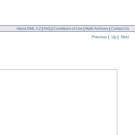
About DML-CZ
|
FAQ
|
Conditions of Use
|
Math Archives
|
Contact Us
Previous
|
Up
|
Next