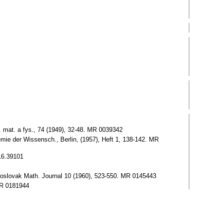
. mat. a fys., 74 (1949), 32-48. MR 0039342
demie der Wissensch., Berlin, (1957), Heft 1, 138-142. MR
116.39101
echoslovak Math. Journal 10 (1960), 523-550. MR 0145443
 MR 0181944