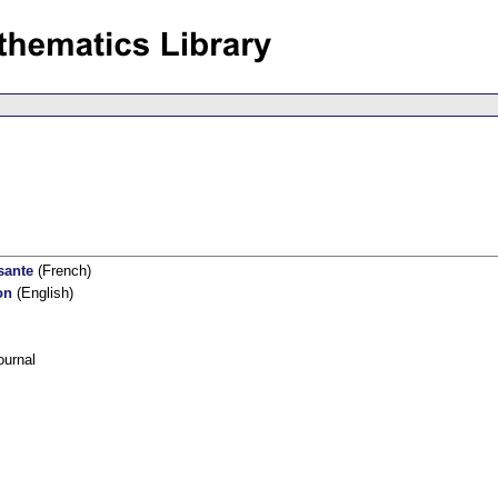
sante
(French)
on
(English)
ournal