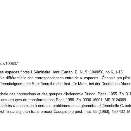
mlcz/100637
les espaces fibrés I.Séminaire Henri Cartan, E. N. S. 1949/50, no 6, 1-13.
ive différentielle des correspondances entre deux espaces I.Časopis pro pěst
ifferentialgeometrie.Schriftenreihe des Inst. für Math. bei der Deutschen Aka
globale des connexions et des groupes d'holonomie.Dunod, Paris, 1955. Zbl 0
e des groupes de transformations.Paris 1958. Zbl 0096.16001, MR 0124009
 variétés à connexion à certains problèmes de la géométrie différentielle.Cz
ých linearisujících transformací.Časopis pro pěst. mat. 88 (1963), 430-432.