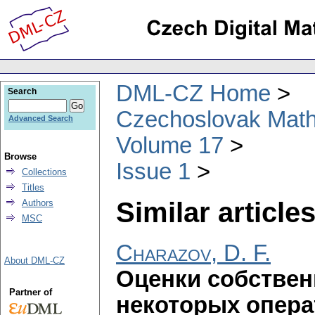
DML-CZ Home
Search
Czechoslovak Math
Advanced Search
Volume 17
Browse
Issue 1
Collections
Titles
Similar articles
Authors
MSC
Charazov, D. F.
About DML-CZ
Оценки собствен
Partner of
некоторых опера