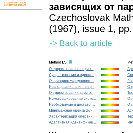
зависящих от па
Czechoslovak Math
(1967), issue 1
,
pp.
-> Back to article
Method LSI
Me
О существовании и един...
Арх
Существование и единст...
Спе
О принципе усреднения ...
Раз
Исследование влияния р...
О к
О существовании двусто...
Тео
Номографирование систе...
О з
Необходимые и достаточ...
О с
Минимаксная оценка фун...
Аси
Характеризация операни...
Тер
Адаптивная идентификац...
Инт