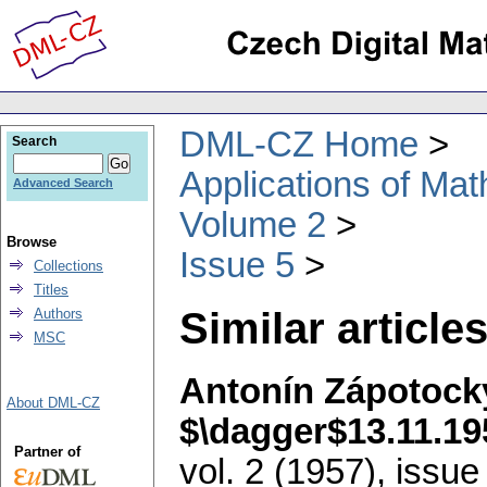
DML-CZ Home
Search
Applications of Ma
Advanced Search
Volume 2
Browse
Issue 5
Collections
Titles
Similar articles
Authors
MSC
Antonín Zápotocký
About DML-CZ
$\dagger$13.11.19
Partner of
vol. 2 (1957), issue