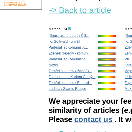
-> Back to article
Method LSI
Met
[Soustrastné dopisy ČS...
[Sou
[K. Gottwald - úmrtí]
[K. G
Padesát let Komunistic...
Zden
Zdeněk Nejedlý - komun...
Zemř
Padesát let Komunistic...
VII.
News
Ladi
Zemřel akademik Zdeněk...
Vzpo
Za docentem Karlem Černým
I. Ú
Zemřel akademik Eduard...
Zbyt
Ladislav Svante Rieger
Max 
We appreciate your fe
similarity of articles (e
Please
contact us
. It 