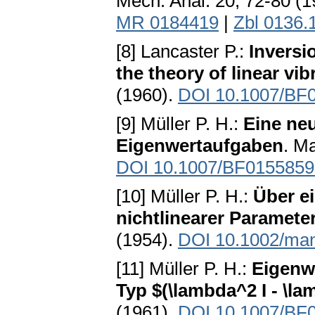
Mech. Anal. 20, 72-80 (
MR 0184419
|
Zbl 0136.
[8] Lancaster P.:
Inversi
the theory of linear vib
(1960).
DOI 10.1007/BF
[9] Müller P. H.:
Eine ne
Eigenwertaufgaben
. Ma
DOI 10.1007/BF0155859
[10] Müller P. H.:
Über e
nichtlinearer Paramete
(1954).
DOI 10.1002/ma
[11] Müller P. H.:
Eigenw
Typ $(\lambda^2 I - \la
(1961).
DOI 10.1007/BF