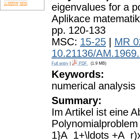
eigenvalues for a p
Aplikace matematik
pp. 120-133
MSC:
15-25
|
MR 0
10.21136/AM.1969
Full entry
|
PDF
(1.9 MB)
Keywords:
numerical analysis
Summary:
Im Artikel ist eine
Polynomialproblem
1}A_1+\ldots +A_r)