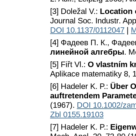
[3] Doležal V.:
Location 
Journal Soc. Industr. App
DOI 10.1137/0112047
|
M
[4] Фадеев П. К., Фадее
линейной алгебры
. М
[5] Fiřt Vl.:
О vlastním k
Aplikace matematiky 8, 1
[6] Hadeler K. P.:
Über O
auftretendem Paramete
(1967).
DOI 10.1002/za
Zbl 0155.19103
[7] Hadeler K. P.:
Eigenw