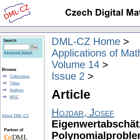
DML-CZ Home
Search
Applications of Ma
Advanced Search
Volume 14
Browse
Issue 2
Collections
Titles
Article
Authors
MSC
Hojdar, Josef
About DML-CZ
Eigenwertabschät
Partner of
Polynomialprobl