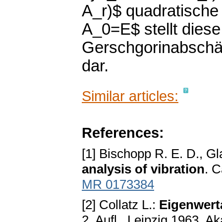
A_r)$ quadratische 
A_0=E$ stellt dies
Gerschgorinabschät
dar.
Similar articles:
References:
[1] Bischopp R. E. D., G
analysis of vibration
. 
MR 0173384
[2] Collatz L.:
Eigenwert
2. Aufl., Leipzig 1963, A