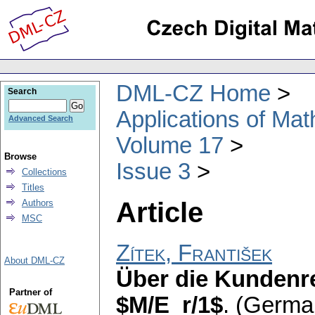
DML-CZ Home
Search
Applications of Ma
Advanced Search
Volume 17
Browse
Issue 3
Collections
Titles
Article
Authors
MSC
Zítek, František
About DML-CZ
Über die Kundenr
Partner of
$M/E_r/1$
.
(German