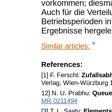
vorkommen; diesmal
Auch für die Vertei
Betriebsperioden i
Ergebnisse hergelei
Similar articles:
References:
[1] F. Ferschl:
Zufallsab
Verlag, Wien-Würzburg 
12] N. U. Prabhu:
Queue
MR 0211494
[3] T. L. Saaty:
Elements