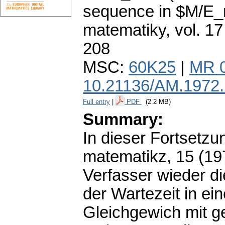
sequence in $M/E_r
matematiky
,
vol. 17
208
MSC:
60K25
|
MR 
10.21136/AM.1972
Full entry
|
PDF
(2.2 MB)
Summary:
In dieser Fortsetzun
matematikz, 15 (19
Verfasser wieder d
der Wartezeit in e
Gleichgewich mit 