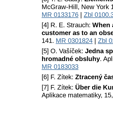
McGraw-Нill, New York 
MR 0133176
|
Zbl 0100.
[4] R. E. Strauch:
When a
customer as to an obs
141.
MR 0301824
|
Zbl 
[5] O. Vašíček:
Jedna sp
hromadné obsluhy
. Ap
MR 0183033
[6] F. Zítek:
Ztracený ča
[7] F. Zítek:
Über die Ku
Aplikace matematiky, 15