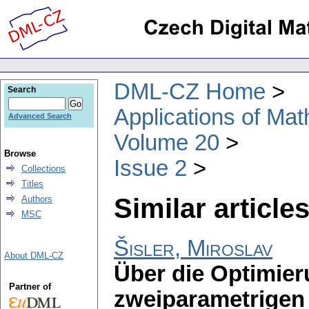
DML-CZ Home
Search
Applications of Ma
Advanced Search
Volume 20
Browse
Issue 2
Collections
Titles
Similar articles
Authors
MSC
Šisler, Miroslav
About DML-CZ
Über die Optimier
Partner of
zweiparametrigen 