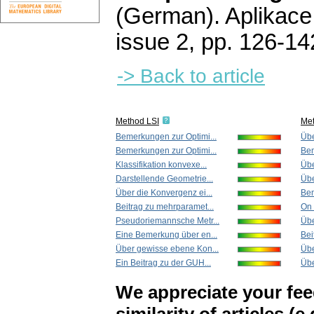
(German).
Aplikace
issue 2
,
pp. 126-14
-> Back to article
Method LSI
Me
Bemerkungen zur Optimi...
Übe
Bemerkungen zur Optimi...
Bem
Klassifikation konvexe...
Übe
Darstellende Geometrie...
Übe
Über die Konvergenz ei...
Bem
Beitrag zu mehrparamet...
On 
Pseudoriemannsche Metr...
Übe
Eine Bemerkung über en...
Bei
Über gewisse ebene Kon...
Übe
Ein Beitrag zu der GUH...
Übe
We appreciate your fe