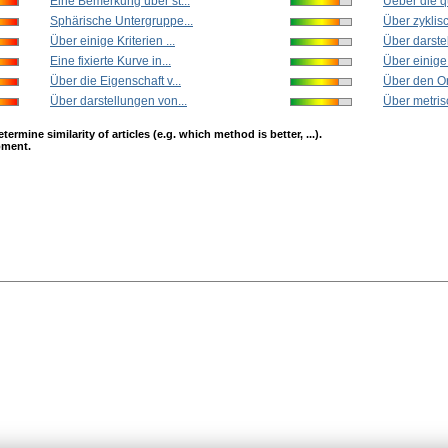
Eine Bemerkung über st...
Ueber die qua
Sphärische Untergruppe...
Über zyklis
Über einige Kriterien ...
Über darste
Eine fixierte Kurve in...
Über einige K
Über die Eigenschaft v...
Über den Or
Über darstellungen von...
Über metris
mine similarity of articles (e.g. which method is better, ...).
opment.