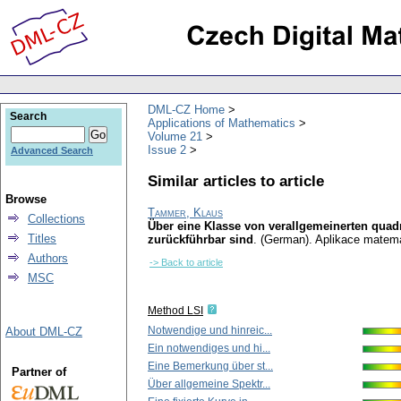
DML-CZ Home
Search
Applications of Mathematics
Volume 21
Issue 2
Advanced Search
Similar articles to article
Browse
Tammer, Klaus
Collections
Über eine Klasse von verallgemeinerten quad
Titles
zurückführbar sind
.
(German).
Aplikace matema
Authors
-> Back to article
MSC
Method LSI
Notwendige und hinreic...
About DML-CZ
Ein notwendiges und hi...
Eine Bemerkung über st...
Partner of
Über allgemeine Spektr...