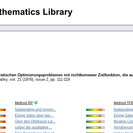
ratischen Optimierungsproblemen mit nichtkonvexer Zielfunktion, die 
tiky
,
vol. 21 (1976), issue 2
,
pp. 111-119
Method RP
Method TFI
Notwendige und hinreic...
Notwendige 
Einige Sätze über das ...
Einige Sätze
Über den Orbitraum Lie...
Iterative Lö
Ueber die qualitative ...
Annäherung 