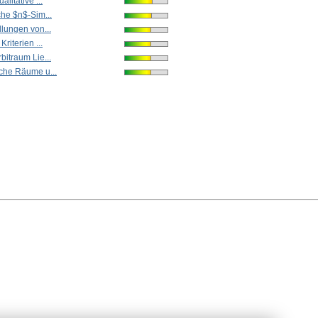
litative ...
che $n$-Sim...
llungen von...
riterien ...
bitraum Lie...
che Räume u...