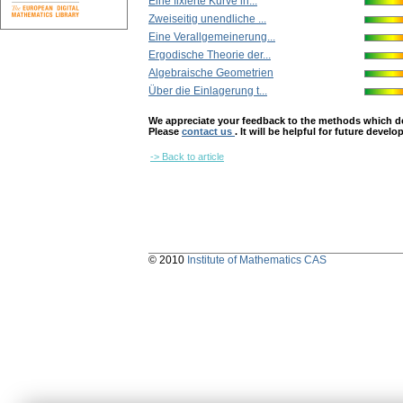
Eine fixierte Kurve in...
Zweiseitig unendliche ...
Eine Verallgemeinerung...
Ergodische Theorie der...
Algebraische Geometrien
Über die Einlagerung t...
We appreciate your feedback to the methods which deter
Please
contact us
. It will be helpful for future devel
-> Back to article
© 2010
Institute of Mathematics CAS