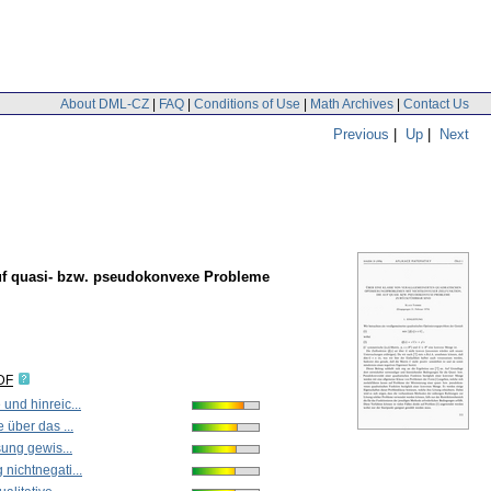
About DML-CZ
|
FAQ
|
Conditions of Use
|
Math Archives
|
Contact Us
Previous
|
Up
|
Next
auf quasi- bzw. pseudokonvexe Probleme
DF
und hinreic...
 über das ...
sung gewis...
nichtnegati...