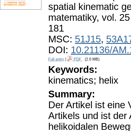
spatial kinematic ge
matematiky
,
vol. 25
181
MSC:
51J15
,
53A1
DOI:
10.21136/AM.
Full entry
|
PDF
(2.0 MB)
Keywords:
kinematics; helix
Summary:
Der Artikel ist ein
Artikels und ist de
helikoidalen Beweg