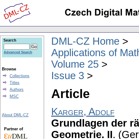
DML-CZ Home
Search
Applications of Ma
Advanced Search
Volume 25
Browse
Issue 3
Collections
Titles
Article
Authors
MSC
Karger, Adolf
About DML-CZ
Grundlagen der r
Partner of
Geometrie. II
.
(Ger