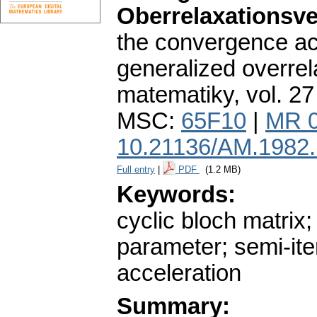
Oberrelaxationsve
the convergence acc
generalized overrel
matematiky
,
vol. 27
MSC:
65F10
|
MR 
10.21136/AM.1982
Full entry
|
PDF
(1.2 MB)
Keywords:
cyclic bloch matrix
parameter; semi-it
acceleration
Summary: