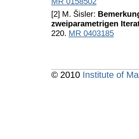
MR 0158502
[2] M. Šisler:
Bemerkung
zweiparametrigen Itera
220.
MR 0403185
© 2010
Institute of 