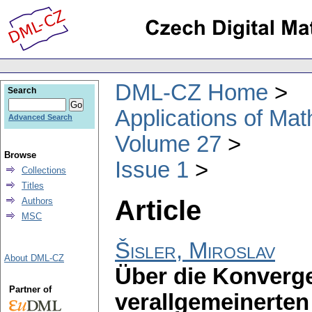
DML-CZ Home
Search
Applications of Ma
Advanced Search
Volume 27
Browse
Issue 1
Collections
Titles
Article
Authors
MSC
Šisler, Miroslav
About DML-CZ
Über die Konverg
Partner of
verallgemeinerten