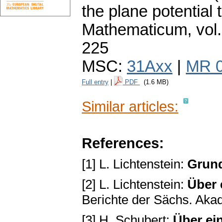
the plane potential 
Mathematicum
,
vol
225
MSC:
31Axx
|
MR 
Full entry
|
PDF
(1.6 MB)
Similar articles:
References:
[1] L. Lichtenstein:
Grund
[2] L. Lichtenstein:
Über e
Beгichte der Sächs. Aka
[3] H. Schubert:
Über ein