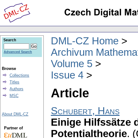
DML-CZ Home
Search
Archivum Mathema
Advanced Search
Volume 5
Browse
Issue 4
Collections
Titles
Article
Authors
MSC
Schubert, Hans
About DML-CZ
Einige Hilfssätze
Partner of
Potentialtheorie
.
(