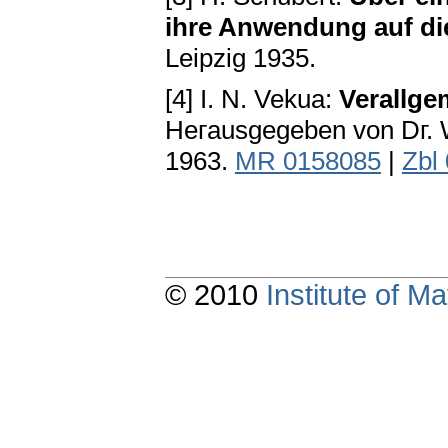
ihre Anwendung auf d
Leipzig 1935.
[4] I. N. Vekua:
Verallge
Heгausgegeben von Dг. 
1963.
MR 0158085
|
Zbl
© 2010
Institute of 