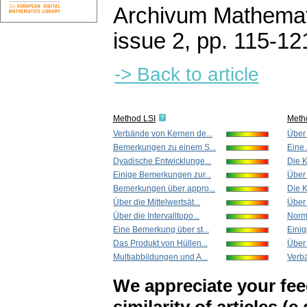
Archivum Mathema
issue 2
,
pp. 115-12
-> Back to article
Method LSI
Meth
Verbände von Kernen de...
Über 
Bemerkungen zu einem S...
Eine 
Dyadische Entwicklunge...
Die 
Einige Bemerkungen zur...
Über 
Bemerkungen über appro...
Die 
Über die Mittelwertsät...
Über 
Über die Intervalltopo...
Norma
Eine Bemerkung über st...
Einig
Das Produkt von Hüllen...
Über 
Multiabbildungen und A...
Verbä
We appreciate your fe