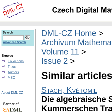
DML-CZ Home
Search
Archivum Mathema
Advanced Search
Volume 11
Browse
Issue 2
Collections
Titles
Similar articles
Authors
MSC
Stach, Květomil
About DML-CZ
Die algebraische 
Partner of
Kummerschen Tra