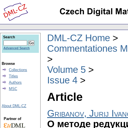
DML-CZ Home
Search
Commentationes Mat
Advanced Search
Browse
Volume 5
Collections
Titles
Issue 4
Authors
MSC
Article
About DML-CZ
Gribanov, Jurij Ivan
Partner of
О методе редукц