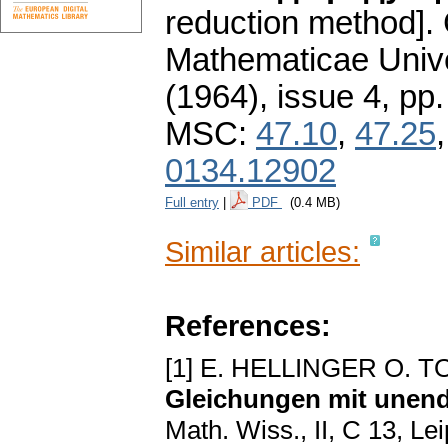
reduction method].
Mathematicae Unive
(1964), issue 4
,
pp.
MSC:
47.10
,
47.25
0134.12902
Full entry
|
PDF
(0.4 MB)
Similar articles:
References:
[1] E. HELLINGER O. T
Gleichungen mit unend
Math. Wiss., II, C 13, Le