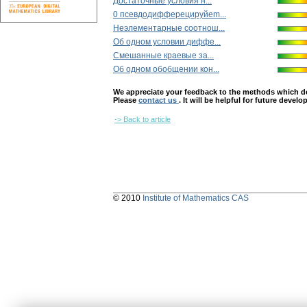
Достаточные условия н...
0 пceвдoдиффepeцируйem...
Неэлементарные соотнош...
Об одном условии диффе...
Смешанные краевые за...
Об oднoм oбoбщeнии кoн...
We appreciate your feedback to the methods which deter
Please
contact us
. It will be helpful for future devel
-> Back to article
© 2010
Institute of Mathematics CAS