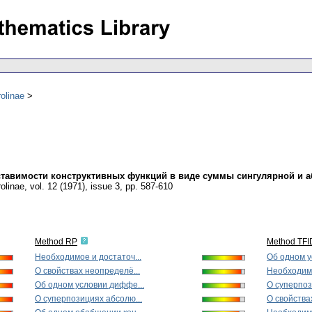
olinae
ставимости конструктивных функций в виде суммы сингулярной и
olinae
,
vol. 12 (1971), issue 3
,
pp. 587-610
Method RP
Method TFI
Необходимое и достаточ...
Об одном у
О свойствах неопределё...
Необходимо
Об одном условии диффе...
О суперпоз
О суперпозициях абсолю...
О свойства