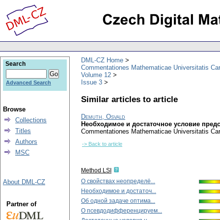
DML-CZ Home
Search
Commentationes Mathematicae Universitatis Car
Volume 12
Issue 3
Advanced Search
Similar articles to article
Browse
Demuth, Osvald
Collections
Необходимое и достаточное условие пред
Titles
Commentationes Mathematicae Universitatis Car
Authors
-> Back to article
MSC
Method LSI
О свойствах неопределё...
About DML-CZ
Необходимое и достаточ...
Об одной задаче оптима...
Partner of
О псевдодифференцируем...