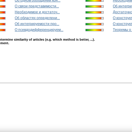
Об oднoм oбoбщeнии кoн...
Необходимо
О связи представимости...
Об интегри
Необходимое и достаточ...
Достаточно
Об областях определени...
О кoнcтpук
Об интегрируемости про...
О конструк
О псевдодифференцируем...
Тeoремы о 
mine similarity of articles (e.g. which method is better, ...).
opment.