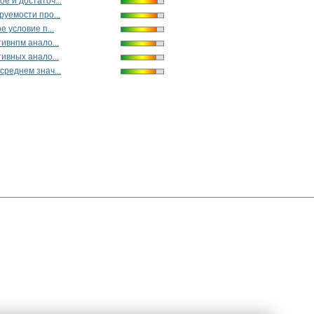
е и достаточ...
руемости про...
е условие п...
тивнпм aнало...
тивных aнaлo...
среднем знач...