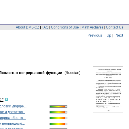
About DML-CZ
|
FAQ
|
Conditions of Use
|
Math Archives
|
Contact Us
Previous
|
Up
|
Next
 абсолютно непрерывной функции
.
(Russian).
DF
словии диффе...
е и достаточ...
ициях абсолю...
х неопределё...