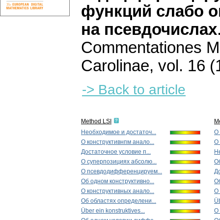
функций cлaбo o
нa пceвдочиcлax
Commentationes Ma
Carolinae
,
vol. 16 (
-> Back to article
Method LSI
M
Необходимое и достаточ...
О 
О кoнcтpуктивнпм aнало...
О 
Достаточное условие п...
Н
О суперпозициях абсолю...
О
О псевдодифференцируем...
До
Об одном конструктивно...
Об
О конструктивных aнaлo...
О
Об областях определени...
Üb
Über ein konstruktives...
О