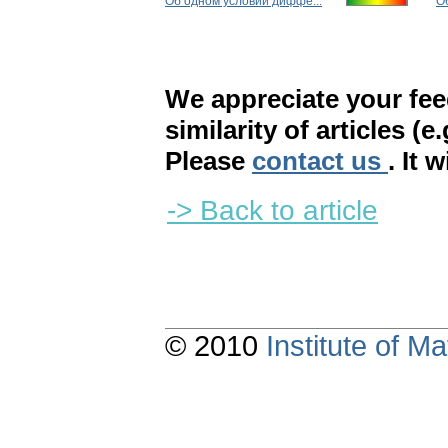
Об одном условии диффе...
О
We appreciate your fe
similarity of articles (e
Please
contact us
. It 
-> Back to article
© 2010
Institute of 