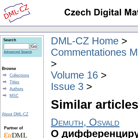
DML-CZ Home
Search
Commentationes Mat
Advanced Search
Browse
Volume 16
Collections
Titles
Issue 3
Authors
MSC
Similar articles
About DML-CZ
Demuth, Osvald
Partner of
О диффepeнциpу