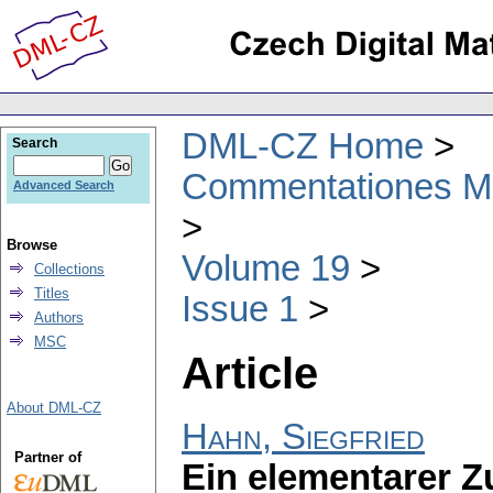
DML-CZ Home
Search
Commentationes Mat
Advanced Search
Browse
Volume 19
Collections
Titles
Issue 1
Authors
MSC
Article
About DML-CZ
Hahn, Siegfried
Partner of
Ein elementarer Z