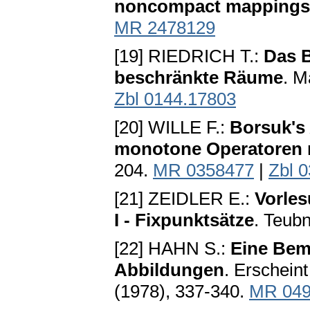
noncompact mappings
MR 2478129
[19] RIEDRICH T.:
Das B
beschränkte Räume
. M
Zbl 0144.17803
[20] WILLE F.:
Borsuk's
monotone Operatoren 
204.
MR 0358477
|
Zbl 
[21] ZEIDLER E.:
Vorles
I - Fixpunktsätze
. Teubn
[22] HAHN S.:
Eine Bem
Abbildungen
. Erscheint
(1978), 337-340.
MR 049