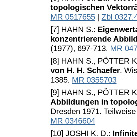
topologischen Vektor
MR 0517655
|
Zbl 0327.
[7] HAHN S.:
Eigenwert
konzentrierende Abbi
(1977), 697-713.
MR 047
[8] HAHN S., PÖTTER K.
von H. H. Schaefer
. Wi
1385.
MR 0355703
[9] HAHN S., PÖTTER K.
Abbildungen in topolo
Dresden 1971. Teilweise p
MR 0346604
[10] JOSHI K. D.:
Infini