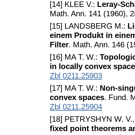
[14] KLEE V.:
Leray-Sch
Math. Ann. 141 (1960), 
[15] LANDSBERG M.:
L
einem Produkt in einem
Filter
. Math. Ann. 146 (
[16] MA T. W.:
Topologic
in locally convex spac
Zbl 0211.25903
[17] MA T. W.:
Non-singu
convex spaces
. Fund. 
Zbl 0211.25904
[18] PETRYSHYN W. V.,
fixed point theorems 