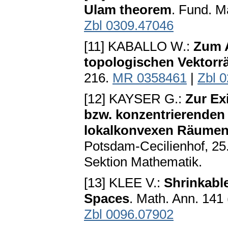
Ulam theorem
. Fund. M
Zbl 0309.47046
[11] KABALLO W.:
Zum 
topologischen Vektor
216.
MR 0358461
|
Zbl 
[12] KAYSER G.:
Zur Ex
bzw. konzentrierenden
lokalkonvexen Räume
Potsdam-Cecilienhof, 25.
Sektion Mathematik.
[13] KLEE V.:
Shrinkabl
Spaces
. Math. Ann. 141
Zbl 0096.07902