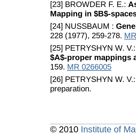
[23] BROWDER F. E.:
As
Mapping in $B$-space
[24] NUSSBAUM :
Gener
228 (1977), 259-278.
MR
[25] PETRYSHYN W. V.
$A$-proper mappings an
159.
MR 0266005
[26] PETRYSHYN W. V.
preparation.
© 2010
Institute of 