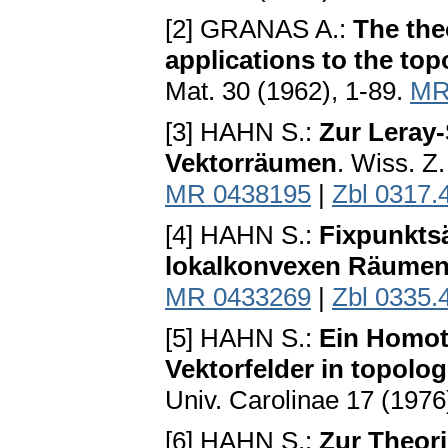
[2] GRANAS A.:
The the
applications to the top
Mat. 30 (1962), 1-89.
MR
[3] HAHN S.:
Zur Leray
Vektorräumen
. Wiss. Z
MR 0438195
|
Zbl 0317.
[4] HAHN S.:
Fixpunkts
lokalkonvexen Räume
MR 0433269
|
Zbl 0335.
[5] HAHN S.:
Ein Homot
Vektorfelder in topol
Univ. Carolinae 17 (1976
[6] HAHN S.:
Zur Theori