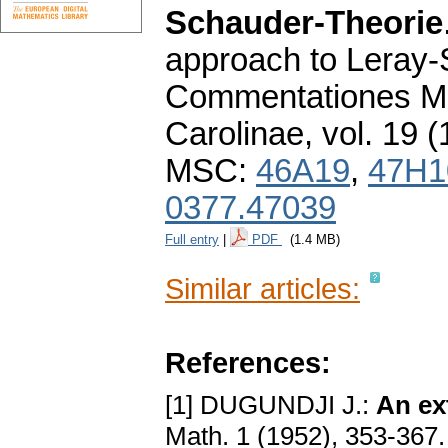
Schauder-Theorie
approach to Leray-
Commentationes Ma
Carolinae
,
vol. 19 (
MSC:
46A19
,
47H1
0377.47039
Full entry
|
PDF
(1.4 MB)
Similar articles:
References:
[1] DUGUNDJI J.:
An ex
Math. 1 (1952), 353-367