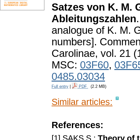
Satzes von K. M. 
Ableitungszahlen
analogue of K. M. G
numbers].
Commenta
Carolinae
,
vol. 21 (
MSC:
03F60
,
03F6
0485.03034
Full entry
|
PDF
(2.2 MB)
Similar articles:
References:
[1] SAKS S.:
Theory of t