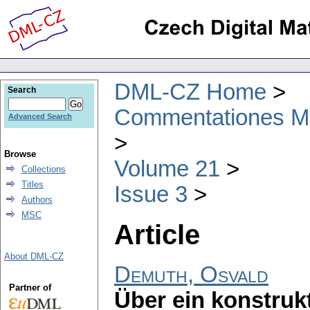
DML-CZ Home
Search
Commentationes Mat
Advanced Search
Browse
Volume 21
Collections
Titles
Issue 3
Authors
MSC
Article
About DML-CZ
Demuth, Osvald
Partner of
Über ein konstruk