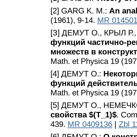
[2] GARG K. M.:
An ana
(1961), 9-14.
MR 01450
[З] ДЕМУТ О., КРЫЛ Р.
функций частично-р
множеств в конструк
Math. et Physica 19 (197
[4] ДЕМУТ O.:
Некотор
функций действител
Math. et Physica 19 (197
[5] ДЕМУТ О., НЕМЕЧК
свойства $(Т_1)$
. Сom
439.
MR 0409136
|
Zbl 
[6] ДЕМУТ О.:
О конст