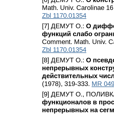
Math. Univ. Carolinae 16
Zbl 1170.01354
[7] ДЕМУТ О.:
О диффе
функций слабо огран
Сomment. Math. Univ. Ca
Zbl 1170.01354
[8] ДЕМУТ О.:
О псевд
непрерывных констр
действительных чис
(1978), 319-333.
MR 049
[9] ДЕМУТ О., ПОЛИВК
функционалов в про
непрерывных на сегме