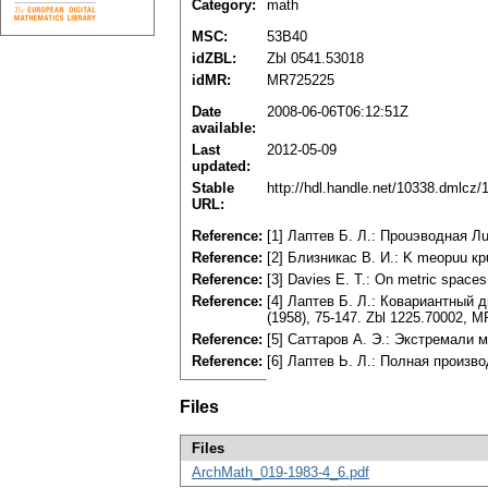
Category:
math
MSC:
53B40
idZBL:
Zbl 0541.53018
idMR:
MR725225
Date
2008-06-06T06:12:51Z
available:
Last
2012-05-09
updated:
Stable
http://hdl.handle.net/10338.dmlcz
URL:
Reference:
[1] Лaптeв Б. Л.: Пpouэвoднaя Л
Reference:
[2] Близникac B. И.: K meopuu к
Reference:
[3] Davies E. Т.: Оn metric space
Reference:
[4] Лаптев Б. Л.: Ковариантный
(1958), 75-147. Zbl 1225.70002, 
Reference:
[5] Саттаров А. Э.: Экстремали 
Reference:
[6] Лаптев Ь. Л.: Полная произв
Files
Files
ArchMath_019-1983-4_6.pdf