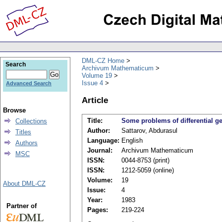
DML-CZ Home
Search
Archivum Mathematicum
Volume 19
Issue 4
Advanced Search
Article
Browse
Title:
Some problems of differential g
Collections
Author:
Sattarov, Abdurasul
Titles
Language:
English
Authors
Journal:
Archivum Mathematicum
MSC
ISSN:
0044-8753 (print)
ISSN:
1212-5059 (online)
Volume:
19
About DML-CZ
Issue:
4
Year:
1983
Partner of
Pages:
219-224