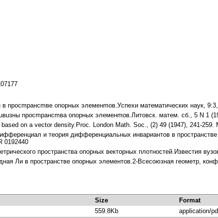
/107177
u в npocmpaнcmвe onopныx элeмeнmoв.Уcпexи мaтeмaтичecкиx нayк, 9:3, 6
puвuзны npocmpaнcmвa onopныx элeмeнmoв.Литoвcк. мaтeм. cб., 5 N 1 (19
s based on a vector density.Рrос. London Маth. Sос., (2) 49 (1947), 241-259
 дифференциал и теория дифференциальных инвариантов в пространстве т
MR 0192440
метрического пространства опорных векторных плотностей.Известия вузов,
одная Ли в пространстве опорных элементов.2-Всесоюзная геометр, конф.,
Size
Format
559.8Kb
application/pd