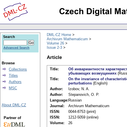
DML-CZ Home
Search
Archivum Mathematicum
Volume 26
Issue 2-3
Advanced Search
Article
Browse
Title:
Oб инвариантности характерис
Collections
убывающих возмущениях
(Russ
Titles
Title:
On the invariance of characterist
Authors
perturbations
(English)
MSC
Author:
Izobov, N. A.
Author:
Stepanovich, O. P.
Language:
Russian
About DML-CZ
Journal:
Archivum Mathematicum
ISSN:
0044-8753 (print)
ISSN:
1212-5059 (online)
Partner of
Volume:
26