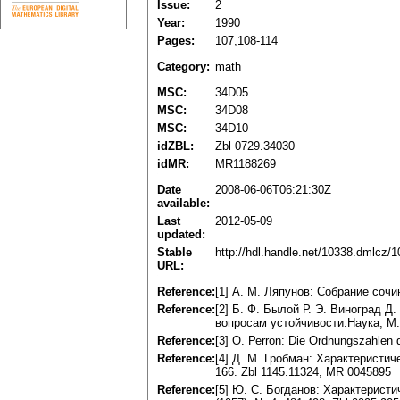
Issue:
2
Year:
1990
Pages:
107,108-114
Category:
math
MSC:
34D05
MSC:
34D08
MSC:
34D10
idZBL:
Zbl 0729.34030
idMR:
MR1188269
Date
2008-06-06T06:21:30Z
available:
Last
2012-05-09
updated:
Stable
http://hdl.handle.net/10338.dmlcz/
URL:
Reference:
[1] А. М. Ляпунов: Собрание сочин
Reference:
[2] Б. Ф. Былой Р. Э. Виноград Д
вопросам устойчивости.Наука, М.,
Reference:
[3] О. Реrron: Die Ordnungszahlen d
Reference:
[4] Д. М. Гробман: Характеристич
166. Zbl 1145.11324, MR 0045895
Reference:
[5] Ю. С. Богданов: Характерис