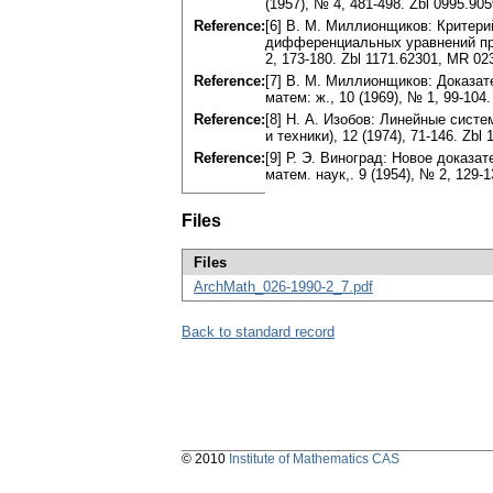
(1957), № 4, 481-498. Zbl 0995.90
Reference:
[6] В. М. Миллионщиков: Критер
дифференциальных уравнений пр
2, 173-180. Zbl 1171.62301, MR 02
Reference:
[7] В. М. Миллионщиков: Доказа
матем: ж., 10 (1969), № 1, 99-104.
Reference:
[8] Н. А. Изобов: Линейные сис
и техники), 12 (1974), 71-146. Zbl
Reference:
[9] Р. Э. Виноград: Новое доказ
матем. наук,. 9 (1954), № 2, 129-
Files
Files
ArchMath_026-1990-2_7.pdf
Back to standard record
© 2010
Institute of Mathematics CAS