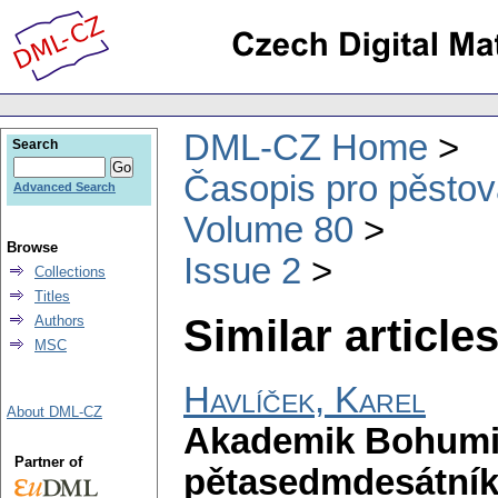
DML-CZ Home
Search
Časopis pro pěstov
Advanced Search
Volume 80
Browse
Issue 2
Collections
Titles
Similar articles
Authors
MSC
Havlíček, Karel
About DML-CZ
Akademik Bohumi
Partner of
pětasedmdesátní