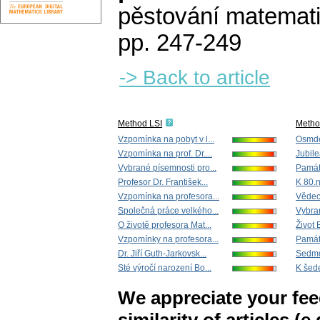
pěstování matemat
pp. 247-249
-> Back to article
Method LSI
Metho
Vzpomínka na pobyt v l...
Osmdes
Vzpomínka na prof. Dr....
Jubile
Vybrané písemnosti pro...
Památ
Profesor Dr. František...
K 80.
Vzpomínka na profesora...
Vědeck
Společná práce velkého...
Vybran
O životě profesora Mat...
Život 
Vzpomínky na profesora...
Památc
Dr. Jiří Guth-Jarkovsk...
Sedmde
Sté výročí narození Bo...
K šed
We appreciate your fe