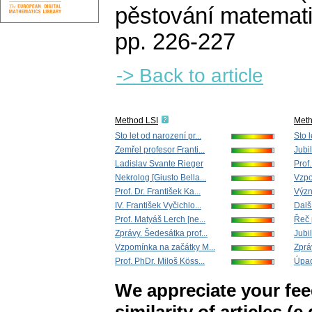
pěstování matemat
pp. 226-227
-> Back to article
Method LSI
Met
Sto let od narození pr...
Sto l
Zemřel profesor Franti...
Jubi
Ladislav Svante Rieger
Prof.
Nekrolog [Giusto Bella...
Vzpo
Prof. Dr. František Ka...
Význ
IV. František Vyčichlo...
Další
Prof. Matyáš Lerch [ne...
Řeč p
Zprávy. Šedesátka prof...
Jubi
Vzpomínka na začátky M...
Zprá
Prof. PhDr. Miloš Köss...
Úpade
We appreciate your fe