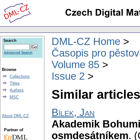
DML-CZ Home
Search
Časopis pro pěstov
Advanced Search
Volume 85
Browse
Issue 2
Collections
Titles
Similar articles
Authors
MSC
Bílek, Jan
About DML-CZ
Akademik Bohumi
Partner of
osmdesátníkem
.
(