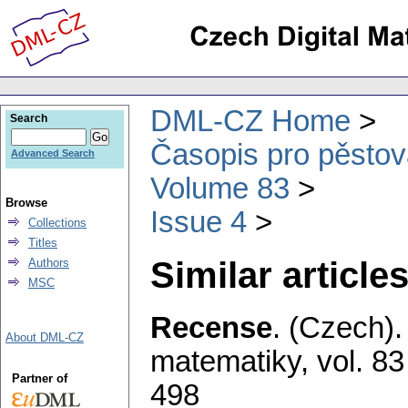
DML-CZ Home
Search
Časopis pro pěstov
Advanced Search
Volume 83
Browse
Issue 4
Collections
Titles
Similar articles
Authors
MSC
Recense
.
(Czech).
About DML-CZ
matematiky
,
vol. 83
Partner of
498