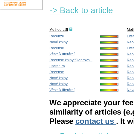
-> Back to article
Method LSI
Met
Recenze
Lite
Nové knihy
Rec
Recense
Lite
Věstník literární
Rec
Recense knihy "Dobrovo...
Rece
Literatura
Rec
Recense
Rec
Nové knihy
Rece
Nové knihy
Rec
Věstník literární
Nov
We appreciate your fe
similarity of articles (e
Please
contact us
. It 