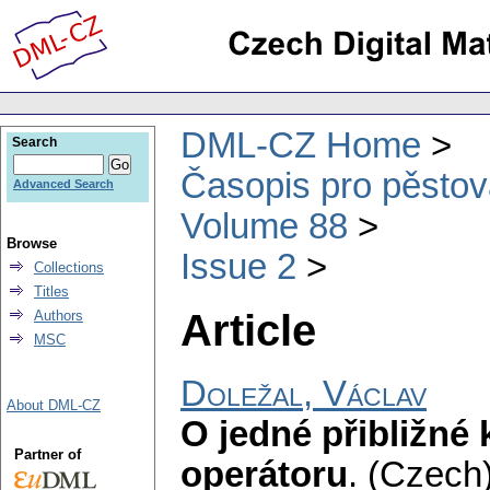
DML-CZ Home
Search
Časopis pro pěstov
Advanced Search
Volume 88
Browse
Issue 2
Collections
Titles
Article
Authors
MSC
Doležal, Václav
About DML-CZ
O jedné přibližné 
Partner of
operátoru
.
(Czech)