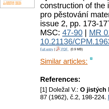
construction of the 
pro pěstování mate
issue 2
,
pp. 173-17
MSC:
47-90
|
MR 0
10.21136/CPM.196
Full entry
|
PDF
(0.9 MB)
Similar articles:
References:
[1] Doležal V.:
O jistých
87 (1962), č.2, 198-224.