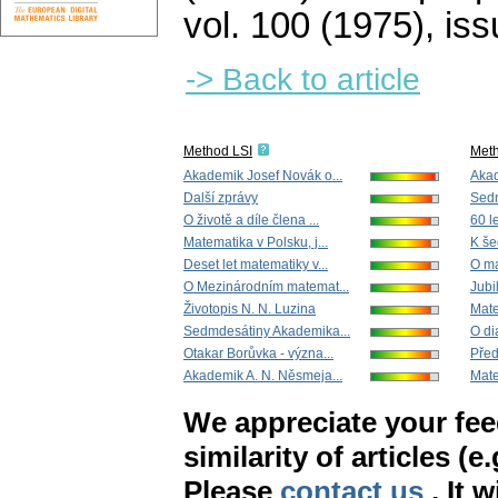
vol. 100 (1975), iss
-> Back to article
Method LSI
Met
Akademik Josef Novák o...
Akad
Další zprávy
Sedm
O životě a díle člena ...
60 l
Matematika v Polsku, j...
K še
Deset let matematiky v...
O ma
O Mezinárodním matemat...
Jubi
Životopis N. N. Luzina
Mate
Sedmdesátiny Akademika...
O di
Otakar Borůvka - význa...
Před
Akademik A. N. Něsmeja...
Mate
We appreciate your fe
similarity of articles (e
Please
contact us
. It 