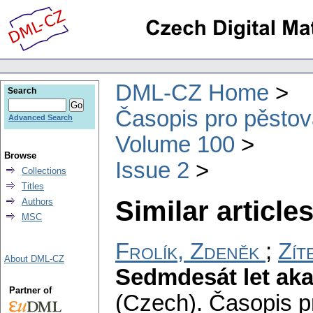
DML-CZ Home
Search
Časopis pro pěstov
Advanced Search
Volume 100
Browse
Issue 2
Collections
Titles
Similar articles
Authors
MSC
Frolík, Zdeněk
;
Zít
About DML-CZ
Sedmdesát let ak
Partner of
(Czech).
Časopis p