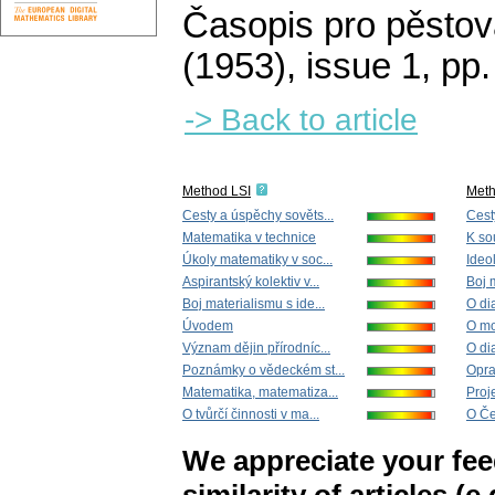
Časopis pro pěstov
(1953), issue 1
,
pp.
-> Back to article
Method LSI
Met
Cesty a úspěchy sověts...
Cest
Matematika v technice
K so
Úkoly matematiky v soc...
Ideo
Aspirantský kolektiv v...
Boj m
Boj materialismu s ide...
O di
Úvodem
O mo
Význam dějin přírodníc...
O di
Poznámky o vědeckém st...
Opra
Matematika, matematiza...
Proj
O tvůrčí činnosti v ma...
O Če
We appreciate your fe