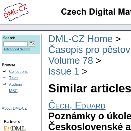
DML-CZ Home
Search
Časopis pro pěstov
Advanced Search
Volume 78
Browse
Issue 1
Collections
Titles
Similar articles
Authors
MSC
Čech, Eduard
About DML-CZ
Poznámky o úkole
Partner of
Československé a